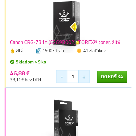
Canon CRG-731Y (6269B002), TOREX® toner, žltý
žltá
1500 stran
41 zlaťákov
Skladom > 9 ks
46,88 €
-
+
DO KOŠÍKA
38,11 € bez DPH