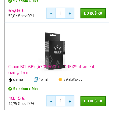
Skladom > 9 ks
65,03 €
-
+
DO KOŠÍKA
52,87 € bez DPH
Canon BCI-6Bk (4705A002), TOREX® atrament,
čierny, 15 ml
čierna
15 ml
29 zlaťákov
Skladom > 9 ks
18,15 €
-
+
DO KOŠÍKA
14,75 € bez DPH