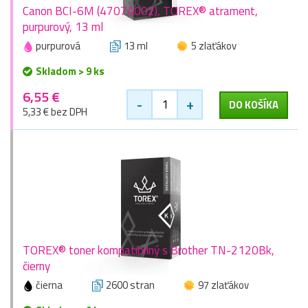
Canon BCI-6M (4707A002), TOREX® atrament,
purpurový, 13 ml
purpurová
13 ml
5 zlaťákov
Skladom > 9 ks
6,55 €
-
+
DO KOŠÍKA
5,33 € bez DPH
TOREX® toner kompatibilný s Brother TN-2120Bk,
čierny
čierna
2600 stran
97 zlaťákov