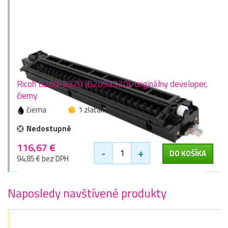
Ricoh B209-3370 (B2093370), originálny developer,
čierny
čierna
1 zlaťák
Nedostupné
116,67 €
-
+
DO KOŠÍKA
94,85 € bez DPH
Naposledy navštívené produkty