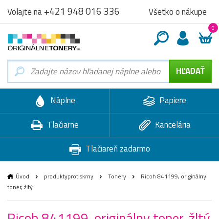
+421 948 016 336
Všetko o nákupe
Volajte na
0
Náplne
Papiere
Tlačiarne
Kancelária
Tlačiareň zadarmo
Úvod
produktyprotiskrny
Tonery
Ricoh 841199, originálny
toner, žltý
Ricoh 841199, originálny toner, žltý