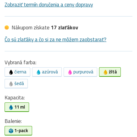
Zobraziť termín doručenia a ceny dopravy
Nákupom získate
17 zlaťákov
Čo sú zlaťáky a čo si za ne môžem zaobstarať?
Vybraná farba:
čierna
azúrová
purpurová
žltá
šedá
Kapacita:
11 ml
Balenie:
1-pack