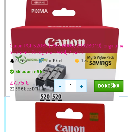
Canon PGI-520Bk (2932B009, 2932B019), originálny
atrament, čierny, 2 × 19 ml, 2-pack
čierna
2 × 19 ml
1 zlaťák
Skladom > 9 ks
27,75 €
-
+
DO KOŠÍKA
22,56 € bez DPH