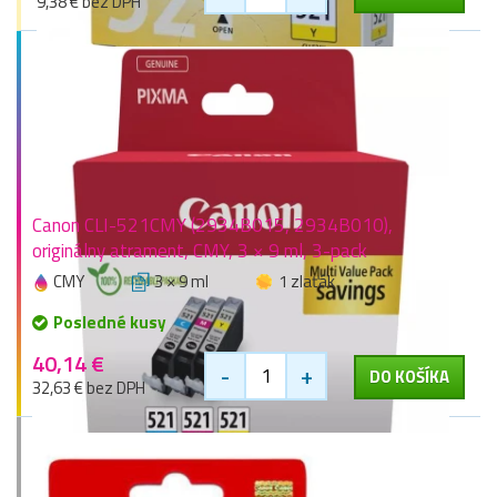
9,38 € bez DPH
Canon CLI-521CMY (2934B015, 2934B010),
originálny atrament, CMY, 3 × 9 ml, 3-pack
CMY
3 × 9 ml
1 zlaťák
Posledné kusy
40,14 €
-
+
DO KOŠÍKA
32,63 € bez DPH