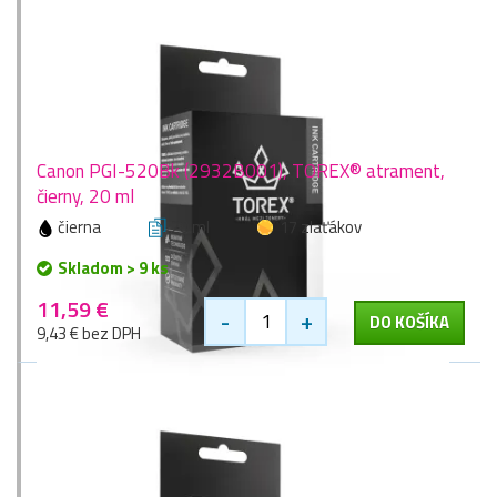
Canon PGI-520Bk (2932B001), TOREX® atrament,
čierny, 20 ml
čierna
20 ml
17 zlaťákov
Skladom > 9 ks
11,59 €
-
+
DO KOŠÍKA
9,43 € bez DPH