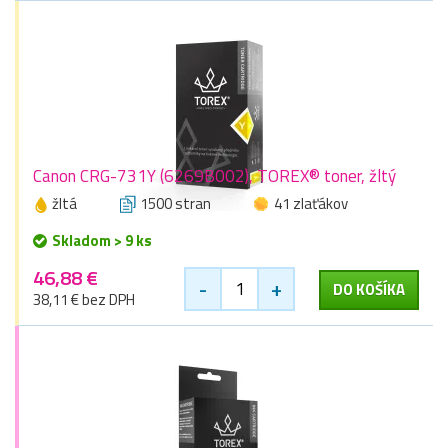
Canon CRG-731Y (6269B002), TOREX® toner, žltý
žltá
1500 stran
41 zlaťákov
Skladom > 9 ks
46,88 €
-
+
DO KOŠÍKA
38,11 € bez DPH