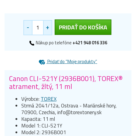
-
+
PRIDAŤ DO KOŠÍKA
Nákup po telefóne
+421 948 016 336
Pridať do “Moje produkty”
Canon CLI-521Y (2936B001), TOREX®
atrament, žltý, 11 ml
Výrobce:
TOREX
Strmá 2041/12a, Ostrava - Mariánské hory,
70900, Czechia, info@torextonery.sk
Kapacita: 11 ml
Model 1: CLI-521Y
Model 2: 2936B001