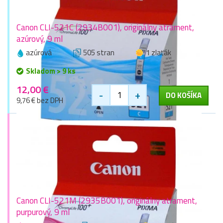
Canon CLI-521C (2934B001), originálny atrament,
azúrový, 9 ml
azúrová
505 stran
1 zlaťák
Skladom > 9 ks
12,00 €
-
+
DO KOŠÍKA
9,76 € bez DPH
Canon CLI-521M (2935B001), originálny atrament,
purpurový, 9 ml