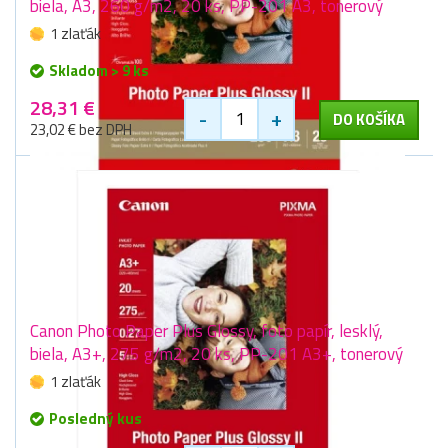
biela, A3, 260 g/m2, 20 ks, PP-201 A3, tonerový
1 zlaťák
Skladom > 9 ks
28,31 €
-
+
DO KOŠÍKA
23,02 € bez DPH
Canon Photo Paper Plus Glossy, foto papír, lesklý,
biela, A3+, 275 g/m2, 20 ks, PP-201 A3+, tonerový
1 zlaťák
Posledný kus