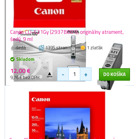
Canon CLI-521Gy (2937B001), originálny atrament,
šedý, 9 ml
šedá
1395 stran
1 zlaťák
Skladom
12,00 €
-
+
DO KOŠÍKA
9,76 € bez DPH