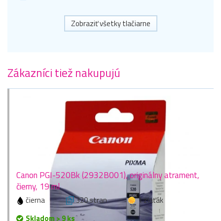
Zobraziť všetky tlačiarne
Zákazníci tiež nakupujú
Canon PGI-520Bk (2932B001), originálny atrament,
čierny, 19 ml
čierna
320 stran
1 zlaťák
Skladom > 9 ks