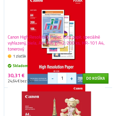
Canon High Resolution Paper, foto papír, speciálně
vyhlazený, biela, A4, 106 g/m2, 200 ks, HR-101 A4,
tonerový
1 zlaťák
Skladom
30,31 €
-
+
DO KOŠÍKA
24,64 € bez DPH