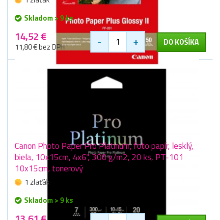
Skladom > 9 ks
14,52 €
-
+
DO KOŠÍKA
11,80 € bez DPH
Canon Photo Paper Pro Platinum, foto papír, lesklý,
biela, 10x15cm, 4x6", 300 g/m2, 20 ks, PT-101
10x15cm, tonerový
1 zlaťák
Skladom > 9 ks
13,61 €