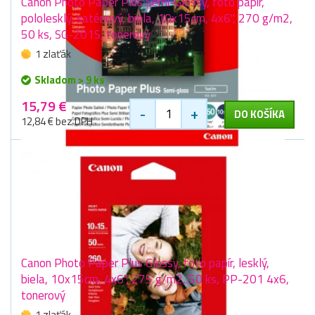
Canon Photo Paper Plus Semi-Glossy, foto papír,
pololesklý, saténový, biela, 10x15cm, 4x6", 270 g/m2,
50 ks, SG-201S, tonerový
1 zlaťák
Skladom > 9 ks
15,79 €
-
+
DO KOŠÍKA
12,84 € bez DPH
Canon Photo Paper Plus Glossy, foto papír, lesklý,
biela, 10x15cm, 4x6", 275 g/m2, 50 ks, PP-201 4x6,
tonerový
1 zlaťák