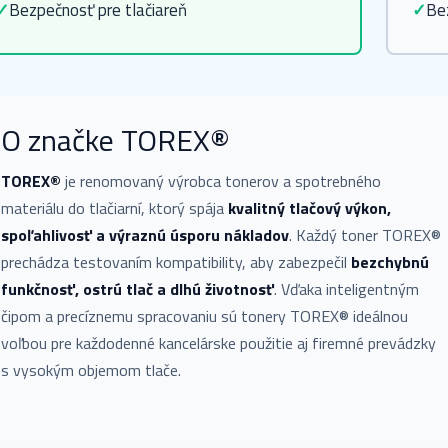
✓
Bezpečnosť pre tlačiareň
✓
Be
O značke TOREX®
TOREX®
je renomovaný výrobca tonerov a spotrebného
materiálu do tlačiarní, ktorý spája
kvalitný tlačový výkon,
spoľahlivosť a výraznú úsporu nákladov
. Každý toner TOREX®
prechádza testovaním kompatibility, aby zabezpečil
bezchybnú
funkčnosť, ostrú tlač a dlhú životnosť
. Vďaka inteligentným
čipom a precíznemu spracovaniu sú tonery TOREX® ideálnou
voľbou pre každodenné kancelárske použitie aj firemné prevádzky
s vysokým objemom tlače.