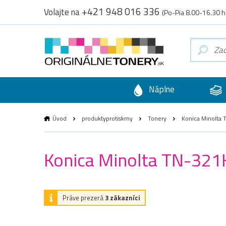
+421 948 016 336
Volajte na
(Po-Pia 8.00-16.30 h
Náplne
Úvod
produktyprotiskrny
Tonery
Konica Minolta 
Konica Minolta TN-321K
Práve prezerá
3 zákazníci