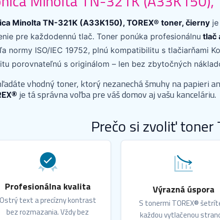
nica Minolta TN-321K (A33K150), 
ica Minolta TN-321K (A33K150), TOREX® toner, čierny
je
šenie pre každodennú tlač. Toner ponúka profesionálnu
tlač
a normy ISO/IEC 19752, plnú kompatibilitu s tlačiarňami Ko
litu porovnateľnú s originálom – len bez zbytočných náklad
hľadáte vhodný toner, ktorý nezanechá šmuhy na papieri an
REX®
je tá správna voľba pre váš domov aj vašu kanceláriu.
Prečo si zvoliť tone
Profesionálna kvalita
Výrazná úspora
Ostrý text a precízny kontrast
S tonermi TOREX® šetrít
bez rozmazania. Vždy bez
každou vytlačenou stran