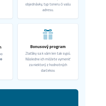
objednávky, typ toneru či vašu
adresu.
Bonusový program
n
Zlaťáky sa k vám len tak sypú.
bo
Následne ich môžete vymeniť
X®
za niektorý z hodnotných
darčekov.