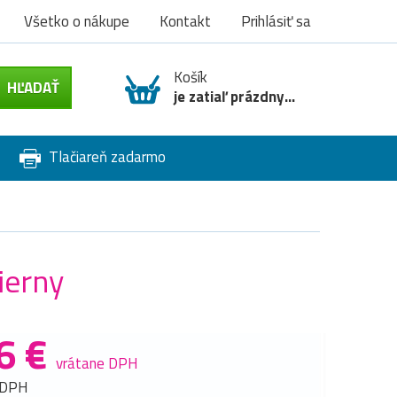
Všetko o nákupe
Kontakt
Prihlásiť sa
Košík
je zatiaľ prázdny...
Tlačiareň zadarmo
ierny
6 €
vrátane DPH
 DPH