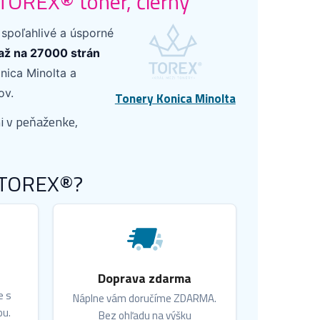
TOREX® toner, čierny
 spoľahlivé a úsporné
 až na 27000 strán
nica Minolta a
ov.
Tonery Konica Minolta
i v peňaženke,
r TOREX®?
Doprava zdarma
e s
Náplne vám doručíme ZDARMA.
ou.
Bez ohľadu na výšku