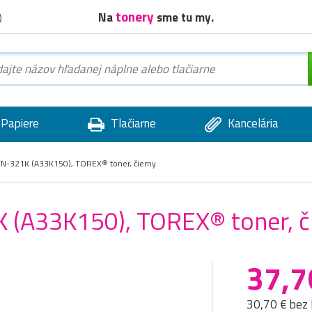
tonery
Na
sme tu my.
)
Papiere
Tlačiarne
Kancelária
TN-321K (A33K150), TOREX® toner, čierny
 (A33K150), TOREX® toner, č
37,7
30,70 € bez