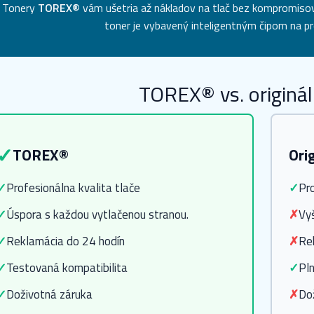
Tonery
TOREX®
vám ušetria až
nákladov na tlač bez kompromisov 
toner je vybavený inteligentným čipom na pr
TOREX® vs. originál
✓
TOREX®
Ori
✓
Profesionálna kvalita tlače
✓
Pro
✓
Úspora s každou vytlačenou stranou.
✗
Vy
✓
Reklamácia do 24 hodín
✗
Re
✓
Testovaná kompatibilita
✓
Pln
✓
Doživotná záruka
✗
Do