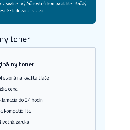
v kvalite, výťažnosti či kompatibilite. Každý
esné sledovanie stavu.
ny toner
ginálny toner
fesionálna kvalita tlače
ššia cena
klamácia do 24 hodín
á kompatibilita
životná záruka