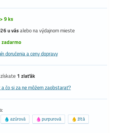
> 9 ks
26 u vás
alebo na výdajnom mieste
é
zadarmo
ín doručenia a ceny dopravy
získate
1 zlaťák
y a čo si za ne môžem zaobstarať?
a:
azúrová
purpurová
žltá