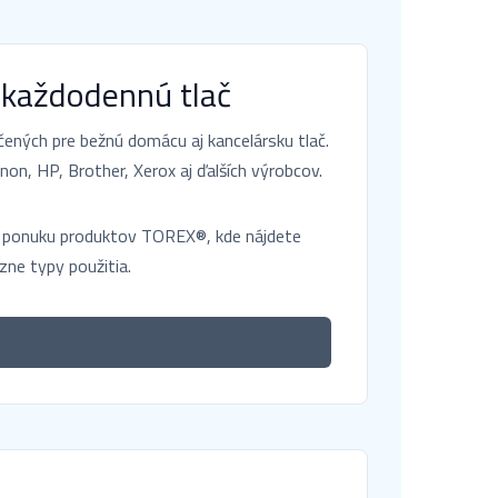
 každodennú tlač
ných pre bežnú domácu aj kancelársku tlač.
non, HP, Brother, Xerox aj ďalších výrobcov.
nú ponuku produktov TOREX®, kde nájdete
ôzne typy použitia.