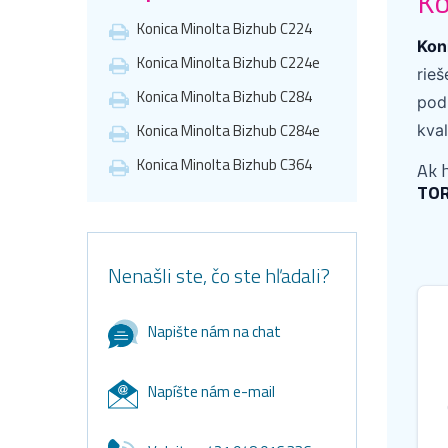
Ko
Konica Minolta Bizhub C224
Kon
Konica Minolta Bizhub C224e
rie
Konica Minolta Bizhub C284
podľ
Konica Minolta Bizhub C284e
kva
Konica Minolta Bizhub C364
Ak 
TO
Nenašli ste, čo ste hľadali?
Napište nám na chat
Napíšte nám e-mail