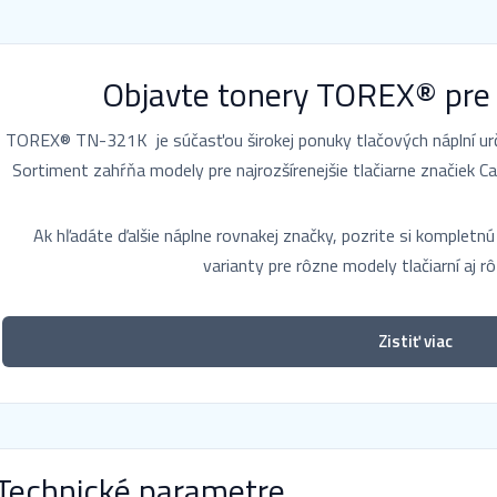
Objavte tonery TOREX® pre
TOREX® TN-321K je súčasťou širokej ponuky tlačových náplní urče
Sortiment zahŕňa modely pre najrozšírenejšie tlačiarne značiek Ca
Ak hľadáte ďalšie náplne rovnakej značky, pozrite si komplet
varianty pre rôzne modely tlačiarní aj r
Zistiť viac
Technické parametre