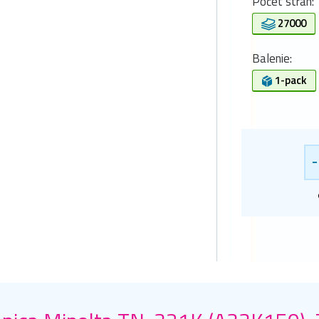
Počet strán:
27000
Balenie:
1-pack
-