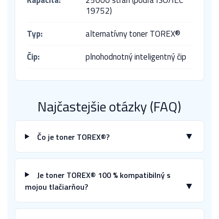
Kapacita:
25000 strán (podľa ISO/IEC
19752)
Typ:
alternatívny toner TOREX®
Čip:
plnohodnotný inteligentný čip
Najčastejšie otázky (FAQ)
▼
Čo je toner TOREX®?
Je toner TOREX® 100 % kompatibilný s
▼
mojou tlačiarňou?