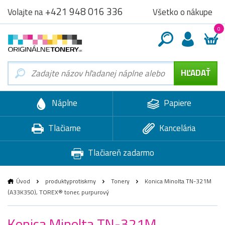
+421 948 016 336
Všetko o nákupe
Volajte na
0
Náplne
Papiere
Tlačiarne
Kancelária
Tlačiareň zadarmo
Úvod
produktyprotiskrny
Tonery
Konica Minolta TN-321M
(A33K350), TOREX® toner, purpurový
Konica Minolta TN-321M