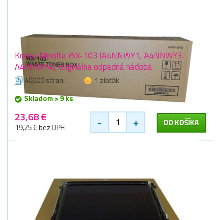
Konica Minolta WX-103 (A4NNWY1, A4NNWY3,
A4NNWY4), originálna odpadná nádoba
40000 stran
1 zlaťák
Skladom > 9 ks
23,68 €
-
+
DO KOŠÍKA
19,25 € bez DPH