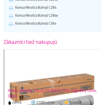
Konica Minolta Bizhub C284
Konica Minolta Bizhub C284e
Konica Minolta Bizhub C364
Zákazníci tiež nakupujú
Konica Minolta TN-321K (A33K150), originálny toner,
čierny
čierna
27000 stran
1 zlaťák