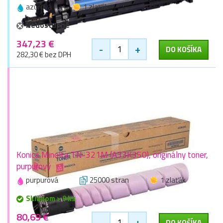
azúrová
1 zlaťák
Nedostupné
347,23 €
-
+
DO KOŠÍKA
282,30 € bez DPH
Konica Minolta TN-321M (A33K350), originálny toner,
purpurový
purpurová
25000 stran
1 zlaťák
Skladom > 9 ks
80,69 €
-
+
DO KOŠÍKA