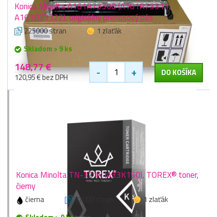
Konica Minolta A161R73300 (A161R73311,
A161R73322), originálny prenosový pás
225000 stran
1 zlaťák
Skladom > 9 ks
148,77 €
-
+
DO KOŠÍKA
120,95 € bez DPH
Konica Minolta TN-321K (A33K150), TOREX® toner,
čierny
čierna
27000 stran
1 zlaťák