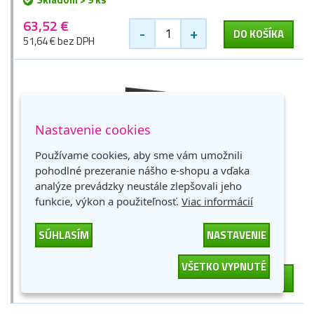
63,52 €
-
+
DO KOŠÍKA
51,64 € bez DPH
Nastavenie cookies
Používame cookies, aby sme vám umožnili
pohodlné prezeranie nášho e-shopu a vďaka
Canon BCI-6Bk (4705A002), TOREX® atrament,
analýze prevádzky neustále zlepšovali jeho
čierny, 15 ml
funkcie, výkon a použiteľnosť.
Viac informácií
čierna
15 ml
29 zlaťákov
SÚHLASÍM
NASTAVENIE
Skladom > 9 ks
VŠETKO VYPNUTÉ
18,15 €
-
+
DO KOŠÍKA
14,75 € bez DPH