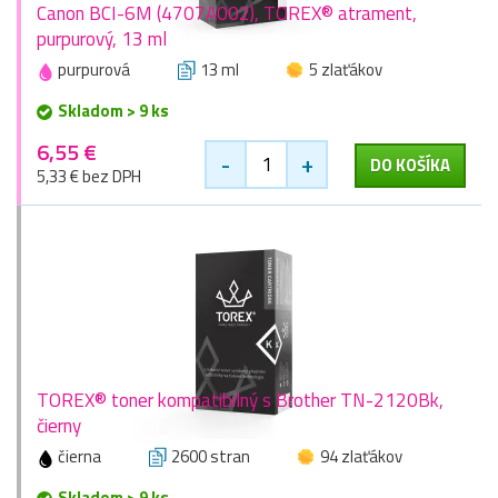
Canon BCI-6M (4707A002), TOREX® atrament,
purpurový, 13 ml
purpurová
13 ml
5 zlaťákov
Skladom > 9 ks
6,55 €
-
+
DO KOŠÍKA
5,33 € bez DPH
TOREX® toner kompatibilný s Brother TN-2120Bk,
čierny
čierna
2600 stran
94 zlaťákov
Skladom > 9 ks