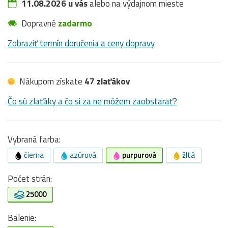
11.08.2026 u vás
alebo na výdajnom mieste
Dopravné
zadarmo
Zobraziť termín doručenia a ceny dopravy
Nákupom získate
47 zlaťákov
Čo sú zlaťáky a čo si za ne môžem zaobstarať?
Vybraná farba:
čierna
azúrová
purpurová
žltá
Počet strán:
25000
Balenie: