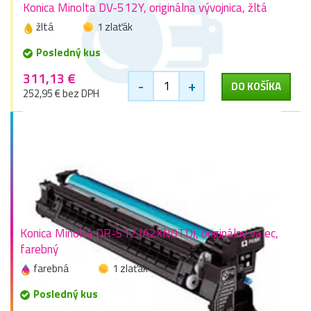
Konica Minolta DV-512Y, originálna vývojnica, žltá
žltá
1 zlaťák
Posledný kus
311,13 €
-
+
DO KOŠÍKA
252,95 € bez DPH
Konica Minolta DR-512 (A2XN0TD), originálny valec,
farebný
farebná
1 zlaťák
Posledný kus