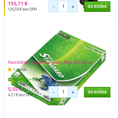
155,71 €
-
+
DO KOŠÍKA
126,59 € bez DPH
Kancelársky papier A4 - biely, 80g, 500 listov
1 zlaťák
Skladom > 9 ks
5,55 €
-
+
DO KOŠÍKA
4,51 € bez DPH