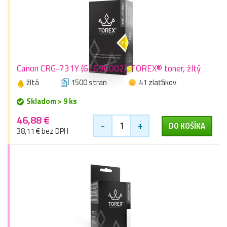
Canon CRG-731Y (6269B002), TOREX® toner, žltý
žltá
1500 stran
41 zlaťákov
Skladom > 9 ks
46,88 €
-
+
DO KOŠÍKA
38,11 € bez DPH