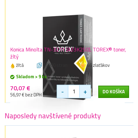
Konica Minolta TN-321Y (A33K250), TOREX® toner,
žltý
žltá
25000 stran
46 zlaťákov
Skladom > 9 ks
70,07 €
-
+
DO KOŠÍKA
56,97 € bez DPH
Naposledy navštívené produkty