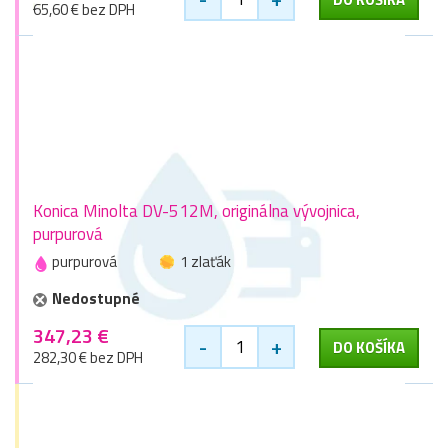
65,60 € bez DPH
Konica Minolta DV-512M, originálna vývojnica,
purpurová
purpurová
1 zlaťák
Nedostupné
347,23 €
-
+
DO KOŠÍKA
282,30 € bez DPH