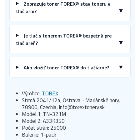
Zobrazuje toner TOREX® stav toneru v
▼
tlačiarni?
Je tlač s tonerom TOREX® bezpečná pre
▼
tlačiareň?
▼
Ako vložiť toner TOREX® do tlačiarne?
Výrobce:
TOREX
Strmá 2041/12a, Ostrava - Mariánské hory,
70900, Czechia, info@torextonery.sk
Model 1: TN-321M
Model 2: A33K350
Počet strán: 25000
Balenie: 1-pack