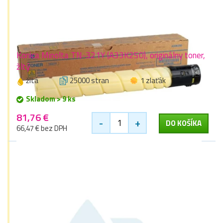
Konica Minolta TN-321Y (A33K250), originálny toner,
žltý
žltá
25000 stran
1 zlaťák
Skladom > 9 ks
81,76 €
-
+
DO KOŠÍKA
66,47 € bez DPH