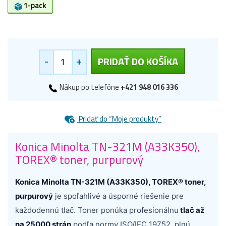
1-pack
-
+
PRIDAŤ DO KOŠÍKA
Nákup po telefóne
+421 948 016 336
Pridať do “Moje produkty”
Konica Minolta TN-321M (A33K350),
TOREX® toner, purpurový
Konica Minolta TN-321M (A33K350), TOREX® toner,
purpurový
je spoľahlivé a úsporné riešenie pre
každodennú tlač. Toner ponúka profesionálnu
tlač až
na 25000 strán
podľa normy ISO/IEC 19752, plnú