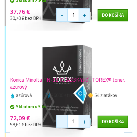
Skladom > 9 ks
37,76 €
-
+
DO KOŠÍKA
30,70 € bez DPH
Konica Minolta TN-321C (A33K450), TOREX® toner,
azúrový
azúrová
26000 stran
54 zlaťákov
Skladom > 5 ks
72,09 €
-
+
DO KOŠÍKA
58,61 € bez DPH