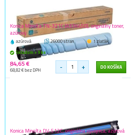
Konica Minolta TN-321C (A33K450), originálny toner,
azúrový
azúrová
26000 stran
1 zlaťák
Skladom > 9 ks
84,65 €
-
+
DO KOŠÍKA
68,82 € bez DPH
Konica Minolta DV-512C, originálna vývojnica, azúrová