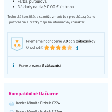
Farba: purpurová
Náklady na tlač: 0.00 € / strana
Technické špecifikácie sa môžu zmeniť bez predchádzajúceho
upozornenia. Obrázky majú iba informatívny charakter.
Priemerné hodnotenie
3,9
od
9
zákazníkov
3,9
Ohodnotiť:
Práve prezerá
3 zákazníci
Kompatibilné tlačiarne
Konica Minolta Bizhub C224
Konica Minolta Bizhub C224e