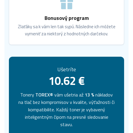
Bonusový program
Zlaťáky sa k vám len tak sypú. Následne ich môžete
vymeniť za niektorý z hodnotných darčekov.
Ušetríte
10.62 €
Tonery
TOREX®
vám ušetria až
13 %
nákladov
na tlač bez kompromisov v kvalite, výťažnosti či
kompatibilite. Každý toner je vybavený
inteligentným čipom na presné sledovanie
stavu.