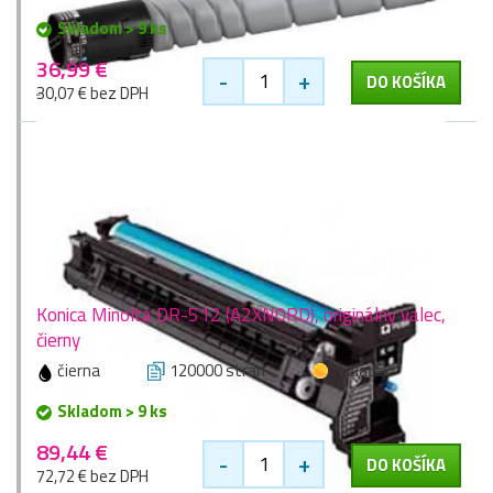
Skladom > 9 ks
36,99 €
-
+
DO KOŠÍKA
30,07 € bez DPH
Konica Minolta DR-512 (A2XN0RD), originálny valec,
čierny
čierna
120000 stran
1 zlaťák
Skladom > 9 ks
89,44 €
-
+
DO KOŠÍKA
72,72 € bez DPH