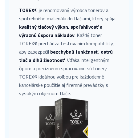
TOREX®
je renomovaný výrobca tonerov a
spotrebného materiálu do tlačiarní, ktorý spája
kvalitný tlačový výkon, spoľahlivosť a
výraznú úsporu nákladov
. Každý toner
TOREX® prechádza testovaním kompatibility,
aby zabezpečil
bezchybnú funkčnosť, ostrú
tlač a dlhú životnosť
. Vďaka inteligentným
čipom a precíznemu spracovaniu sú tonery
TOREX® ideálnou voľbou pre každodenné
kancelárske použitie aj firemné prevádzky s
vysokým objemom tlače.