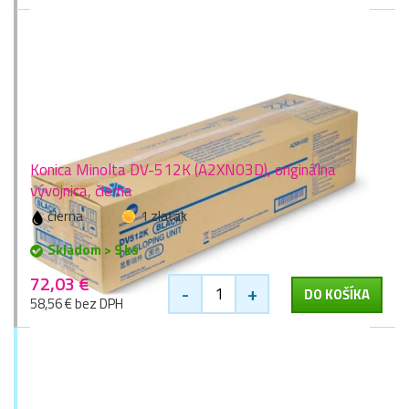
Konica Minolta DV-512K (A2XN03D), originálna
vývojnica, čierna
čierna
1 zlaťák
Skladom > 9 ks
72,03 €
-
+
DO KOŠÍKA
58,56 € bez DPH