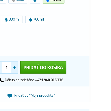
330 ml
700 ml
+
PRIDAŤ DO KOŠÍKA
Nákup po telefóne
+421 948 016 336
Pridať do “Moje produkty”