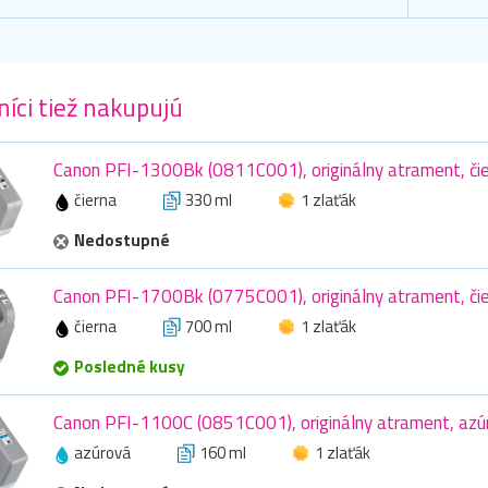
íci tiež nakupujú
Canon PFI-1300Bk (0811C001), originálny atrament, čie
čierna
330 ml
1 zlaťák
Nedostupné
Canon PFI-1700Bk (0775C001), originálny atrament, čie
čierna
700 ml
1 zlaťák
Posledné kusy
Canon PFI-1100C (0851C001), originálny atrament, azú
azúrová
160 ml
1 zlaťák