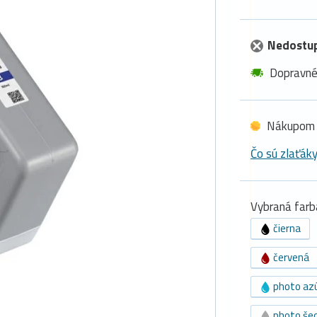
Nedostu
Dopravn
Nákupom 
Čo sú zlaťák
Vybraná farb
čierna
červená
photo az
photo še