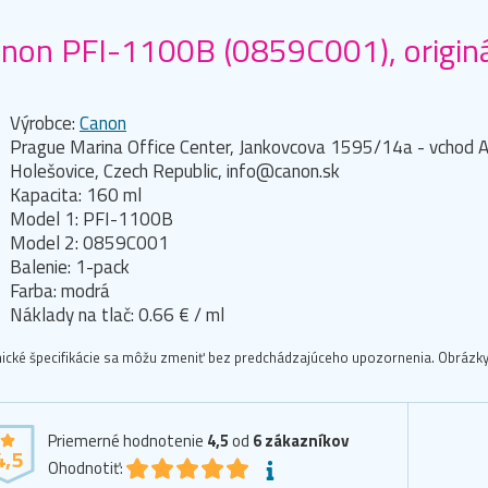
non PFI-1100B (0859C001), originá
l
Výrobce:
Canon
Prague Marina Office Center, Jankovcova 1595/14a - vchod A
Holešovice, Czech Republic, info@canon.sk
Kapacita: 160 ml
Model 1: PFI-1100B
Model 2: 0859C001
Balenie: 1-pack
Farba: modrá
Náklady na tlač: 0.66 € / ml
ické špecifikácie sa môžu zmeniť bez predchádzajúceho upozornenia. Obrázky 
Priemerné hodnotenie
4,5
od
6
zákazníkov
4,5
Ohodnotiť: