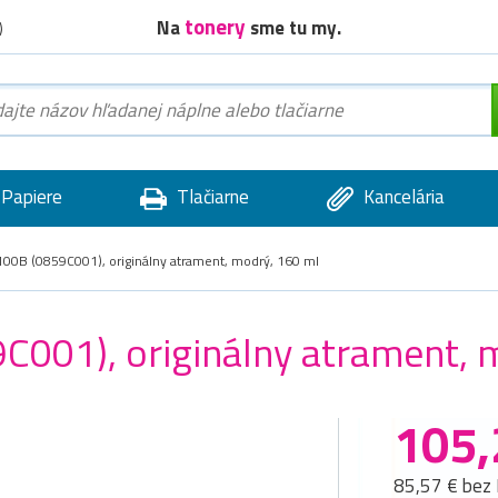
tonery
Na
sme tu my.
)
Papiere
Tlačiarne
Kancelária
00B (0859C001), originálny atrament, modrý, 160 ml
001), originálny atrament, 
105,
85,57 € bez