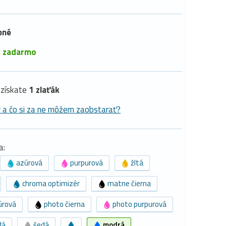
pné
é
zadarmo
získate
1 zlaťák
y a čo si za ne môžem zaobstarať?
a:
azúrová
purpurová
žltá
chroma optimizér
matne čierna
úrová
photo čierna
photo purpurová
dá
šedá
modrá