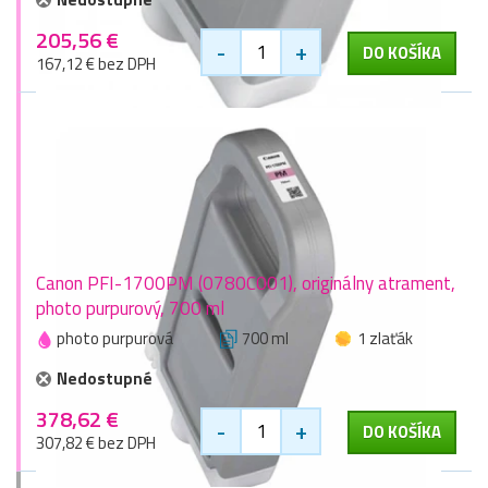
205,56 €
-
+
DO KOŠÍKA
167,12 € bez DPH
Canon PFI-1700PM (0780C001), originálny atrament,
photo purpurový, 700 ml
photo purpurová
700 ml
1 zlaťák
Nedostupné
378,62 €
-
+
DO KOŠÍKA
307,82 € bez DPH