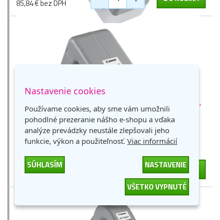
85,84 € bez DPH
Nastavenie cookies
Canon PFI-1300Gy (0817C001), originálny atrament,
Používame cookies, aby sme vám umožnili
šedý, 330 ml
pohodlné prezeranie nášho e-shopu a vďaka
šedá
330 ml
1 zlaťák
analýze prevádzky neustále zlepšovali jeho
funkcie, výkon a použiteľnosť.
Viac informácií
Nedostupné
205,56 €
SÚHLASÍM
NASTAVENIE
-
+
DO KOŠÍKA
167,12 € bez DPH
VŠETKO VYPNUTÉ