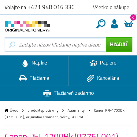
+421 948 016 336
Všetko o nákupe
Volajte na
0
Náplne
Papiere
Tlačiarne
Kancelária
Tlačiareň zadarmo
Úvod
produktyprotiskrny
Atramenty
Canon PFI-1700Bk
(0775C001), originálny atrament, čierny, 700 ml
Canon PFI-1700Bk (0775C001),