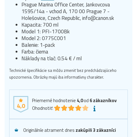
Prague Marina Office Center, Jankovcova
1595/14a - vchod A, 170 00 Prague 7 -
Holešovice, Czech Republic, info@canon.sk
Kapacita: 700 ml
Model 1: PFI-1700Bk
Model 2: 0775C001
Balenie: 1-pack
Farba: čierna
Náklady na tlač: 0.54 € / ml
Technické špecifikácie sa môžu zmeniť bez predchádzajúceho
upozornenia. Obrázky majú iba informatívny charakter.
Priemerné hodnotenie
4,0
od
6
zákazníkov
4,0
Ohodnotiť:
Originálníe atrament dnes
zakúpili 3 zákazníci