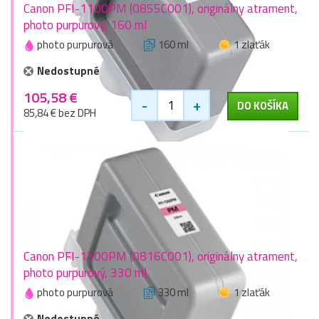
Canon PFI-1100PM (0855C001), originálny atrament,
photo purpurový, 160 ml
photo purpurová
160 ml
1 zlaťák
Nedostupné
105,58 €
-
+
DO KOŠÍKA
85,84 € bez DPH
Canon PFI-1300PM (0816C001), originálny atrament,
photo purpurový, 330 ml
photo purpurová
330 ml
1 zlaťák
Nedostupné