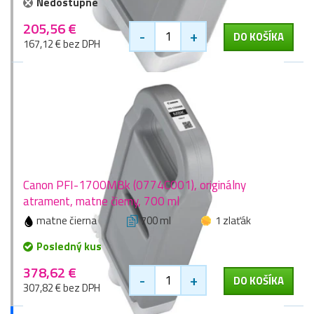
Nedostupné
205,56 €
-
+
DO KOŠÍKA
167,12 € bez DPH
Canon PFI-1700MBk (0774C001), originálny
atrament, matne čierny, 700 ml
matne čierna
700 ml
1 zlaťák
Posledný kus
378,62 €
-
+
DO KOŠÍKA
307,82 € bez DPH