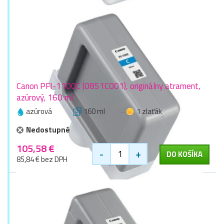
Canon PFI-1100C (0851C001), originálny atrament,
azúrový, 160 ml
azúrová
160 ml
1 zlaťák
Nedostupné
105,58 €
-
+
DO KOŠÍKA
85,84 € bez DPH