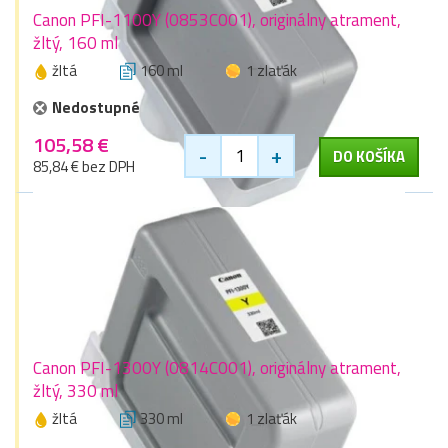
Canon PFI-1100Y (0853C001), originálny atrament,
žltý, 160 ml
žltá
160 ml
1 zlaťák
Nedostupné
105,58 €
-
+
DO KOŠÍKA
85,84 € bez DPH
Canon PFI-1300Y (0814C001), originálny atrament,
žltý, 330 ml
žltá
330 ml
1 zlaťák