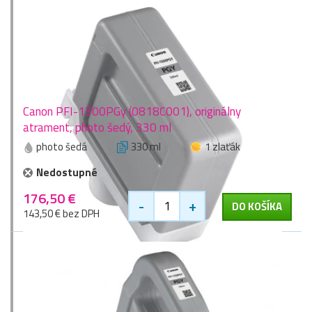
Canon PFI-1300PGy (0818C001), originálny
atrament, photo šedý, 330 ml
photo šedá
330 ml
1 zlaťák
Nedostupné
176,50 €
-
+
DO KOŠÍKA
143,50 € bez DPH