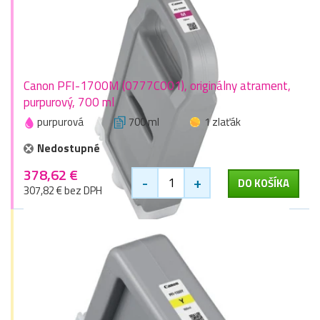
Canon PFI-1700M (0777C001), originálny atrament,
purpurový, 700 ml
purpurová
700 ml
1 zlaťák
Nedostupné
378,62 €
-
+
DO KOŠÍKA
307,82 € bez DPH