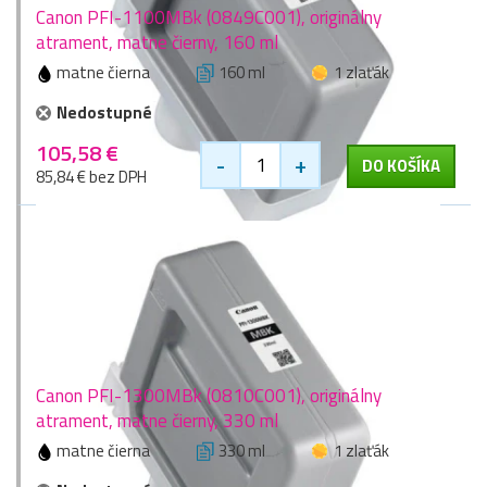
Canon PFI-1100MBk (0849C001), originálny
atrament, matne čierny, 160 ml
matne čierna
160 ml
1 zlaťák
Nedostupné
105,58 €
-
+
DO KOŠÍKA
85,84 € bez DPH
Canon PFI-1300MBk (0810C001), originálny
atrament, matne čierny, 330 ml
matne čierna
330 ml
1 zlaťák