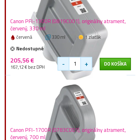
Canon PFI-1300R (0819C001), originálny atrament,
červený, 330 ml
červená
330 ml
1 zlaťák
Nedostupné
205,56 €
-
+
DO KOŠÍKA
167,12 € bez DPH
Canon PFI-1700R (0783C001), originálny atrament,
červený, 700 ml