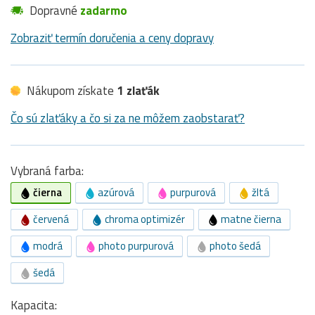
Dopravné
zadarmo
Zobraziť termín doručenia a ceny dopravy
Nákupom získate
1 zlaťák
Čo sú zlaťáky a čo si za ne môžem zaobstarať?
Vybraná farba:
čierna
azúrová
purpurová
žltá
červená
chroma optimizér
matne čierna
modrá
photo purpurová
photo šedá
šedá
Kapacita: