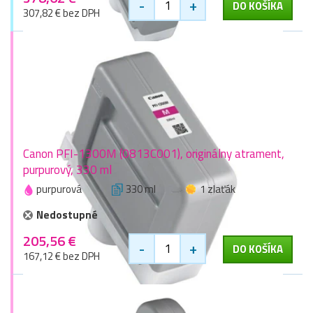
-
+
DO KOŠÍKA
307,82 € bez DPH
Canon PFI-1300M (0813C001), originálny atrament,
purpurový, 330 ml
purpurová
330 ml
1 zlaťák
Nedostupné
205,56 €
-
+
DO KOŠÍKA
167,12 € bez DPH