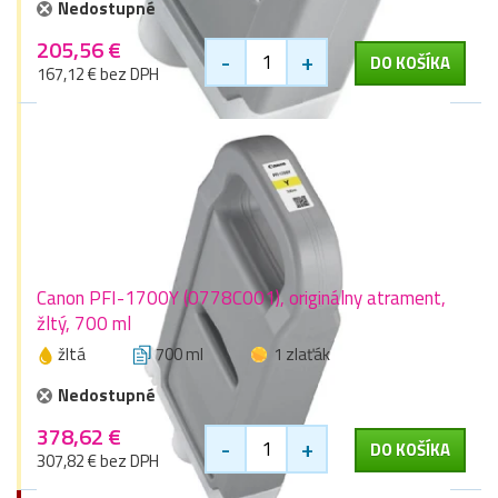
Nedostupné
205,56 €
-
+
DO KOŠÍKA
167,12 € bez DPH
Canon PFI-1700Y (0778C001), originálny atrament,
žltý, 700 ml
žltá
700 ml
1 zlaťák
Nedostupné
378,62 €
-
+
DO KOŠÍKA
307,82 € bez DPH