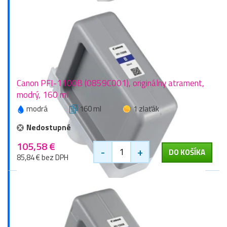
Canon PFI-1100B (0859C001), originálny atrament,
modrý, 160 ml
modrá
160 ml
1 zlaťák
Nedostupné
105,58 €
-
+
DO KOŠÍKA
85,84 € bez DPH