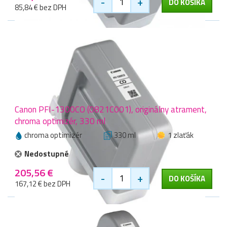
-
+
DO KOŠÍKA
85,84 € bez DPH
Canon PFI-1300CO (0821C001), originálny atrament,
chroma optimizér, 330 ml
chroma optimizér
330 ml
1 zlaťák
Nedostupné
205,56 €
-
+
DO KOŠÍKA
167,12 € bez DPH