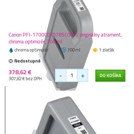
Canon PFI-1700CO (0785C001), originálny atrament,
chroma optimizér, 700 ml
chroma optimizér
700 ml
1 zlaťák
Nedostupné
378,62 €
-
+
DO KOŠÍKA
307,82 € bez DPH