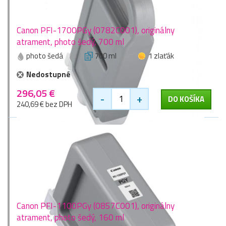
Canon PFI-1700PGy (0782C001), originálny
atrament, photo šedý, 700 ml
photo šedá
700 ml
1 zlaťák
Nedostupné
296,05 €
-
+
DO KOŠÍKA
240,69 € bez DPH
Canon PFI-1100PGy (0857C001), originálny
atrament, photo šedý, 160 ml