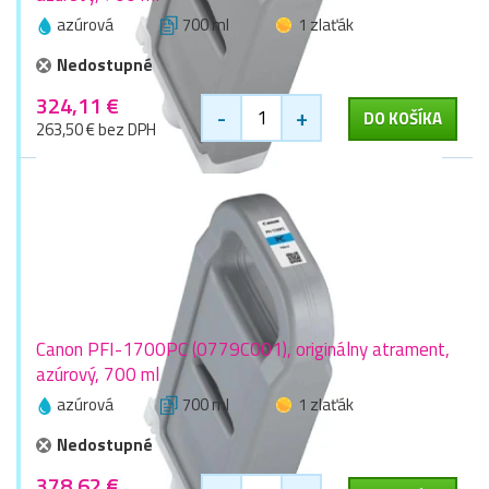
azúrová
700 ml
1 zlaťák
Nedostupné
324,11 €
-
+
DO KOŠÍKA
263,50 € bez DPH
Canon PFI-1700PC (0779C001), originálny atrament,
azúrový, 700 ml
azúrová
700 ml
1 zlaťák
Nedostupné
378,62 €