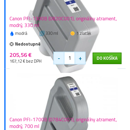
Canon PFI-1300B (0820C001), originálny atrament,
modrý, 330 ml
modrá
330 ml
1 zlaťák
Nedostupné
205,56 €
-
+
DO KOŠÍKA
167,12 € bez DPH
Canon PFI-1700B (0784C001), originálny atrament,
modrý, 700 ml