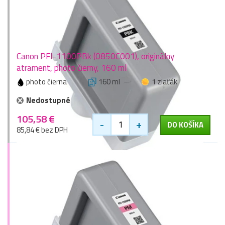
Canon PFI-1100PBk (0850C001), originálny
atrament, photo čierny, 160 ml
photo čierna
160 ml
1 zlaťák
Nedostupné
105,58 €
-
+
DO KOŠÍKA
85,84 € bez DPH