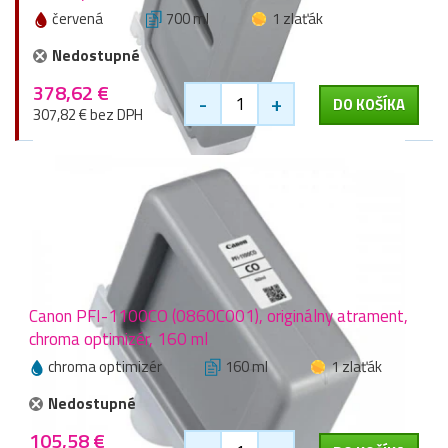
červená
700 ml
1 zlaťák
Nedostupné
378,62 €
-
+
DO KOŠÍKA
307,82 € bez DPH
Canon PFI-1100CO (0860C001), originálny atrament,
chroma optimizér, 160 ml
chroma optimizér
160 ml
1 zlaťák
Nedostupné
105,58 €