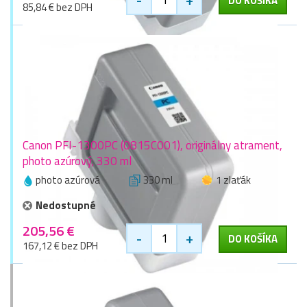
DO KOŠÍKA
85,84 € bez DPH
Canon PFI-1300PC (0815C001), originálny atrament,
photo azúrový, 330 ml
photo azúrová
330 ml
1 zlaťák
Nedostupné
205,56 €
-
+
DO KOŠÍKA
167,12 € bez DPH