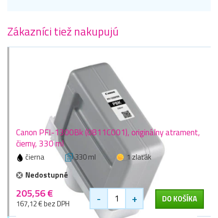
Zákazníci tiež nakupujú
Canon PFI-1300Bk (0811C001), originálny atrament,
čierny, 330 ml
čierna
330 ml
1 zlaťák
Nedostupné
205,56 €
-
+
DO KOŠÍKA
167,12 € bez DPH