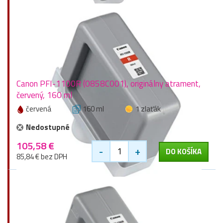
Canon PFI-1100R (0858C001), originálny atrament,
červený, 160 ml
červená
160 ml
1 zlaťák
Nedostupné
105,58 €
-
+
DO KOŠÍKA
85,84 € bez DPH