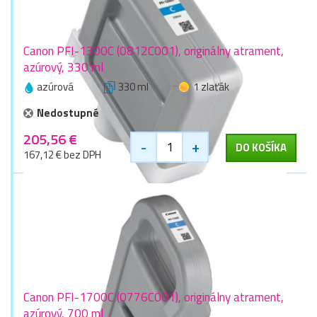
Canon PFI-1300C (0812C001), originálny atrament,
azúrový, 330 ml
azúrová
330 ml
1 zlaťák
Nedostupné
205,56 €
-
+
DO KOŠÍKA
167,12 € bez DPH
Canon PFI-1700C (0776C001), originálny atrament,
azúrový, 700 ml