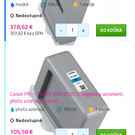
modrá
700 ml
1 zlaťák
Nedostupné
378,62 €
-
+
DO KOŠÍKA
307,82 € bez DPH
Canon PFI-1100PC (0854C001), originálny atrament,
photo azúrový, 160 ml
photo azúrová
160 ml
1 zlaťák
Nedostupné
105,58 €
-
+