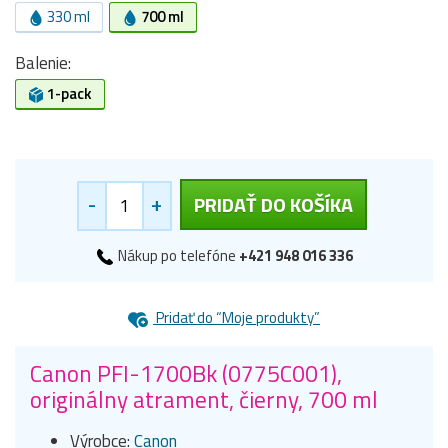
330 ml
700 ml
Balenie:
1-pack
-
+
PRIDAŤ DO KOŠÍKA
Nákup po telefóne
+421 948 016 336
Pridať do “Moje produkty”
Canon PFI-1700Bk (0775C001),
originálny atrament, čierny, 700 ml
Výrobce:
Canon