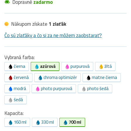
Dopravné
zadarmo
Nákupom získate
1 zlaťák
Čo sú zlaťáky a čo si za ne môžem zaobstarať?
Vybraná farba:
čierna
azúrová
purpurová
žltá
červená
chroma optimizér
matne čierna
modrá
photo purpurová
photo šedá
šedá
Kapacita:
160 ml
330 ml
700 ml