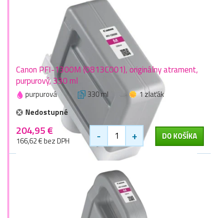
Canon PFI-1300M (0813C001), originálny atrament,
purpurový, 330 ml
purpurová
330 ml
1 zlaťák
Nedostupné
204,95 €
-
+
DO KOŠÍKA
166,62 € bez DPH