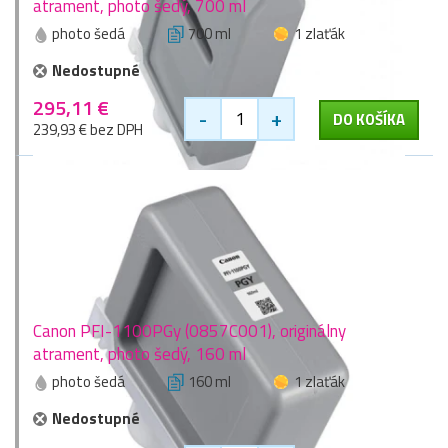
atrament, photo šedý, 700 ml
photo šedá
700 ml
1 zlaťák
Nedostupné
295,11 €
-
+
DO KOŠÍKA
239,93 € bez DPH
Canon PFI-1100PGy (0857C001), originálny
atrament, photo šedý, 160 ml
photo šedá
160 ml
1 zlaťák
Nedostupné