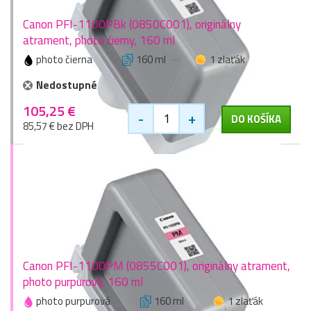
Canon PFI-1100PBk (0850C001), originálny
atrament, photo čierny, 160 ml
photo čierna
160 ml
1 zlaťák
Nedostupné
105,25 €
-
+
DO KOŠÍKA
85,57 € bez DPH
Canon PFI-1100PM (0855C001), originálny atrament,
photo purpurový, 160 ml
photo purpurová
160 ml
1 zlaťák