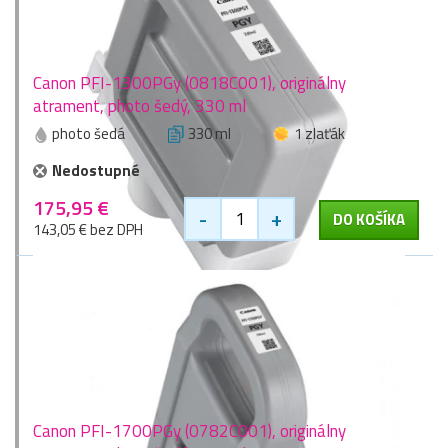
Canon PFI-1300PGy (0818C001), originálny
atrament, photo šedý, 330 ml
photo šedá
330 ml
1 zlaťák
Nedostupné
175,95 €
-
+
DO KOŠÍKA
143,05 € bez DPH
Canon PFI-1700PGy (0782C001), originálny