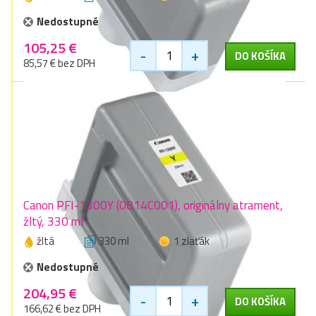
Nedostupné
105,25 €
-
+
DO KOŠÍKA
85,57 € bez DPH
Canon PFI-1300Y (0814C001), originálny atrament,
žltý, 330 ml
žltá
330 ml
1 zlaťák
Nedostupné
204,95 €
-
+
DO KOŠÍKA
166,62 € bez DPH