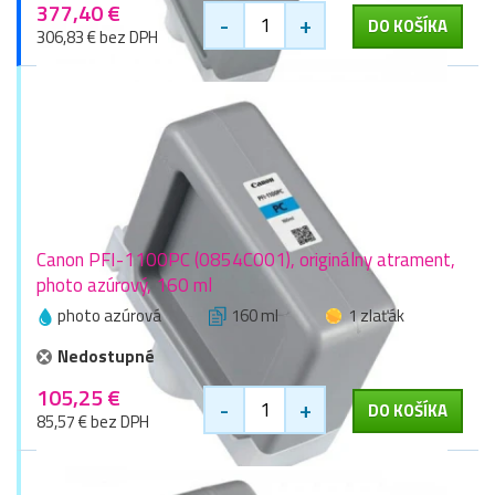
377,40 €
-
+
DO KOŠÍKA
306,83 € bez DPH
Canon PFI-1100PC (0854C001), originálny atrament,
photo azúrový, 160 ml
photo azúrová
160 ml
1 zlaťák
Nedostupné
105,25 €
-
+
DO KOŠÍKA
85,57 € bez DPH