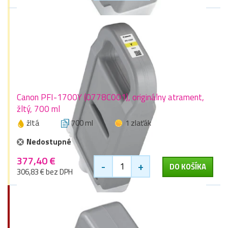
Canon PFI-1700Y (0778C001), originálny atrament,
žltý, 700 ml
žltá
700 ml
1 zlaťák
Nedostupné
377,40 €
-
+
DO KOŠÍKA
306,83 € bez DPH