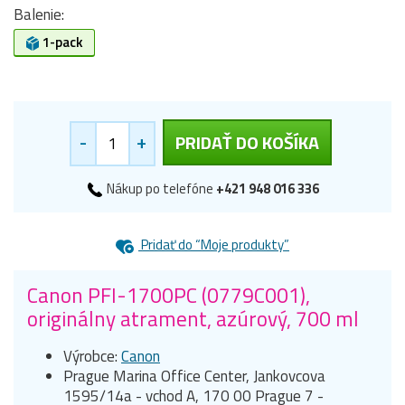
Balenie:
1-pack
-
+
PRIDAŤ DO KOŠÍKA
Nákup po telefóne
+421 948 016 336
Pridať do “Moje produkty”
Canon PFI-1700PC (0779C001),
originálny atrament, azúrový, 700 ml
Výrobce:
Canon
Prague Marina Office Center, Jankovcova
1595/14a - vchod A, 170 00 Prague 7 -