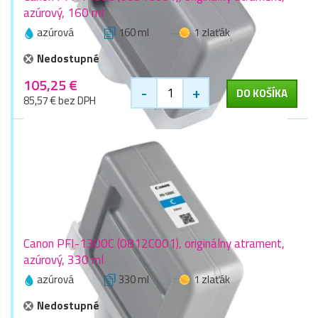
azúrový, 160 ml
azúrová
160 ml
1 zlaťák
Nedostupné
105,25 €
-
+
DO KOŠÍKA
85,57 € bez DPH
Canon PFI-1300C (0812C001), originálny atrament,
azúrový, 330 ml
azúrová
330 ml
1 zlaťák
Nedostupné