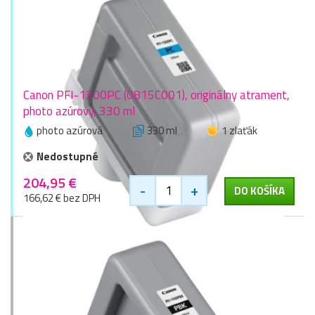
Canon PFI-1300PC (0815C001), originálny atrament,
photo azúrový, 330 ml
photo azúrová
330 ml
1 zlaťák
Nedostupné
204,95 €
-
+
DO KOŠÍKA
166,62 € bez DPH