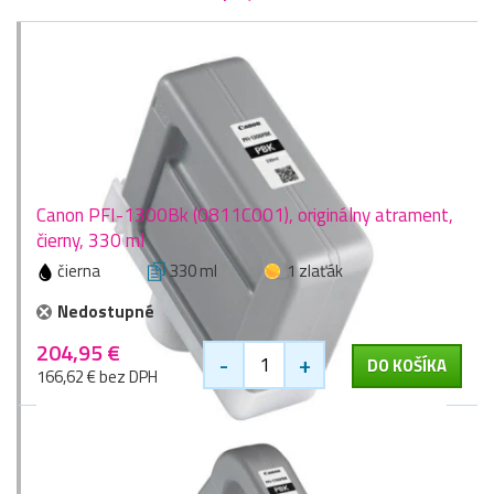
Canon PFI-1300Bk (0811C001), originálny atrament,
čierny, 330 ml
čierna
330 ml
1 zlaťák
Nedostupné
204,95 €
-
+
DO KOŠÍKA
166,62 € bez DPH