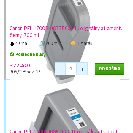
Canon PFI-1700Bk (0775C001), originálny atrament,
čierny, 700 ml
čierna
700 ml
1 zlaťák
Posledné kusy
377,40 €
-
+
DO KOŠÍKA
306,83 € bez DPH
Canon PFI-1100C (0851C001), originálny atrament,