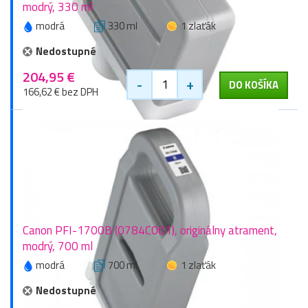
modrý, 330 ml
modrá
330 ml
1 zlaťák
Nedostupné
204,95 €
-
+
DO KOŠÍKA
166,62 € bez DPH
Canon PFI-1700B (0784C001), originálny atrament,
modrý, 700 ml
modrá
700 ml
1 zlaťák
Nedostupné