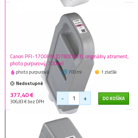
Canon PFI-1700PM (0780C001), originálny atrament,
photo purpurový, 700 ml
photo purpurová
700 ml
1 zlaťák
Nedostupné
377,40 €
-
+
DO KOŠÍKA
306,83 € bez DPH