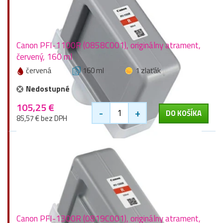
Canon PFI-1100R (0858C001), originálny atrament,
červený, 160 ml
červená
160 ml
1 zlaťák
Nedostupné
105,25 €
-
+
DO KOŠÍKA
85,57 € bez DPH
Canon PFI-1300R (0819C001), originálny atrament,