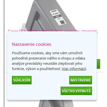
Canon PFI-1300Gy (0817C001), originálny atrament,
šedý, 330 ml
šedá
330 ml
1 zlaťák
Nastavenie cookies
Nedostupné
Používame cookies, aby sme vám umožnili
pohodlné prezeranie nášho e-shopu a vďaka
204,95 €
-
+
analýze prevádzky neustále zlepšovali jeho
DO KOŠÍKA
166,62 € bez DPH
funkcie, výkon a použiteľnosť.
Viac informácií
SÚHLASÍM
NASTAVENIE
VŠETKO VYPNUTÉ