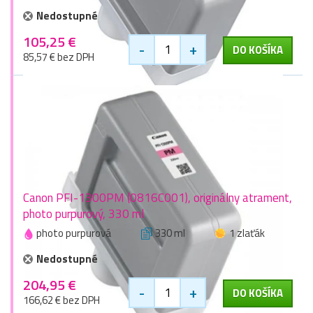
Nedostupné
105,25 €
-
+
DO KOŠÍKA
85,57 € bez DPH
Canon PFI-1300PM (0816C001), originálny atrament,
photo purpurový, 330 ml
photo purpurová
330 ml
1 zlaťák
Nedostupné
204,95 €
-
+
DO KOŠÍKA
166,62 € bez DPH