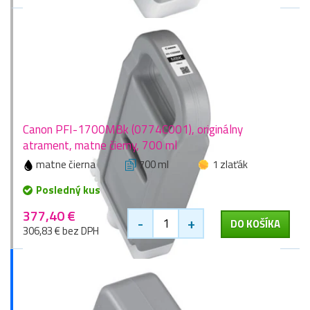
Canon PFI-1700MBk (0774C001), originálny
atrament, matne čierny, 700 ml
matne čierna
700 ml
1 zlaťák
Posledný kus
377,40 €
-
+
DO KOŠÍKA
306,83 € bez DPH