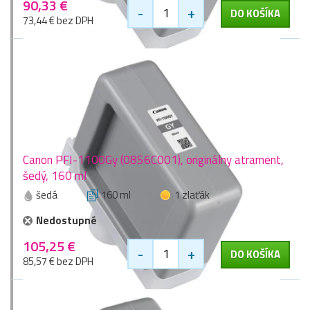
90,33 €
-
+
DO KOŠÍKA
73,44 € bez DPH
Canon PFI-1100Gy (0856C001), originálny atrament,
šedý, 160 ml
šedá
160 ml
1 zlaťák
Nedostupné
105,25 €
-
+
DO KOŠÍKA
85,57 € bez DPH