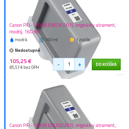
Canon PFI-1100B (0859C001), originálny atrament,
modrý, 160 ml
modrá
160 ml
1 zlaťák
Nedostupné
105,25 €
-
+
DO KOŠÍKA
85,57 € bez DPH
Canon PFI-1300B (0820C001), originálny atrament,