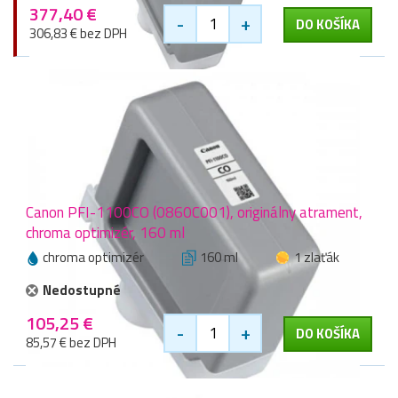
377,40 €
-
+
DO KOŠÍKA
306,83 € bez DPH
Canon PFI-1100CO (0860C001), originálny atrament,
chroma optimizér, 160 ml
chroma optimizér
160 ml
1 zlaťák
Nedostupné
105,25 €
-
+
DO KOŠÍKA
85,57 € bez DPH