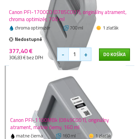
Canon PFI-1700CO (0785C001), originálny atrament,
chroma optimizér, 700 ml
chroma optimizér
700 ml
1 zlaťák
Nedostupné
377,40 €
-
+
DO KOŠÍKA
306,83 € bez DPH
Canon PFI-1100MBk (0849C001), originálny
atrament, matne čierny, 160 ml
matne čierna
160 ml
1 zlaťák