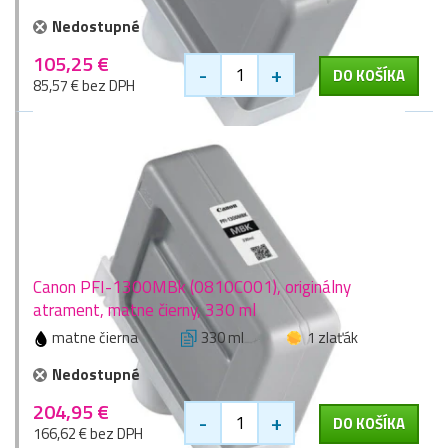
Nedostupné
105,25 €
-
+
DO KOŠÍKA
85,57 € bez DPH
Canon PFI-1300MBk (0810C001), originálny
atrament, matne čierny, 330 ml
matne čierna
330 ml
1 zlaťák
Nedostupné
204,95 €
-
+
DO KOŠÍKA
166,62 € bez DPH