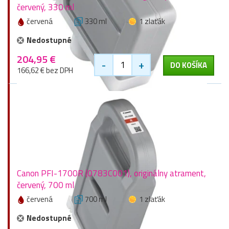
červený, 330 ml
červená
330 ml
1 zlaťák
Nedostupné
204,95 €
-
+
DO KOŠÍKA
166,62 € bez DPH
Canon PFI-1700R (0783C001), originálny atrament,
červený, 700 ml
červená
700 ml
1 zlaťák
Nedostupné