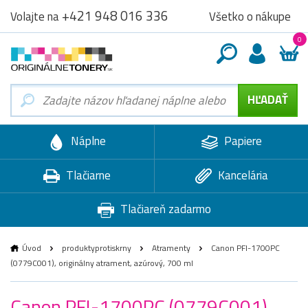
+421 948 016 336
Všetko o nákupe
Volajte na
0
Náplne
Papiere
Tlačiarne
Kancelária
Tlačiareň zadarmo
Úvod
produktyprotiskrny
Atramenty
Canon PFI-1700PC
(0779C001), originálny atrament, azúrový, 700 ml
Canon PFI-1700PC (0779C001),