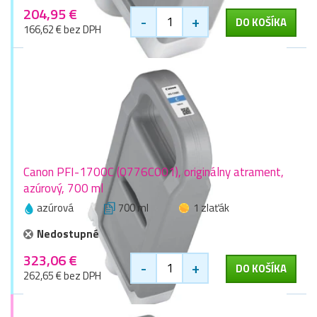
204,95 €
-
+
DO KOŠÍKA
166,62 € bez DPH
Canon PFI-1700C (0776C001), originálny atrament,
azúrový, 700 ml
azúrová
700 ml
1 zlaťák
Nedostupné
323,06 €
-
+
DO KOŠÍKA
262,65 € bez DPH