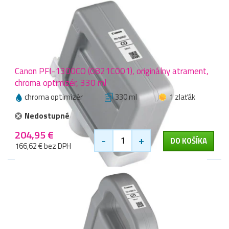
Canon PFI-1300CO (0821C001), originálny atrament,
chroma optimizér, 330 ml
chroma optimizér
330 ml
1 zlaťák
Nedostupné
204,95 €
-
+
DO KOŠÍKA
166,62 € bez DPH