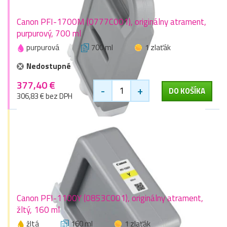
Canon PFI-1700M (0777C001), originálny atrament,
purpurový, 700 ml
purpurová
700 ml
1 zlaťák
Nedostupné
377,40 €
-
+
DO KOŠÍKA
306,83 € bez DPH
Canon PFI-1100Y (0853C001), originálny atrament,
žltý, 160 ml
žltá
160 ml
1 zlaťák