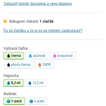
Zobraziť termín doručenia a ceny dopravy
Nákupom získate
1 zlaťák
Čo sú zlaťáky a čo si za ne môžem zaobstarať?
Vybraná farba:
čierna
azúrová
purpurová
photo čierna
CMYK
Kapacita:
6,2 ml
12,2 ml
Balenie:
1-pack
4-pack