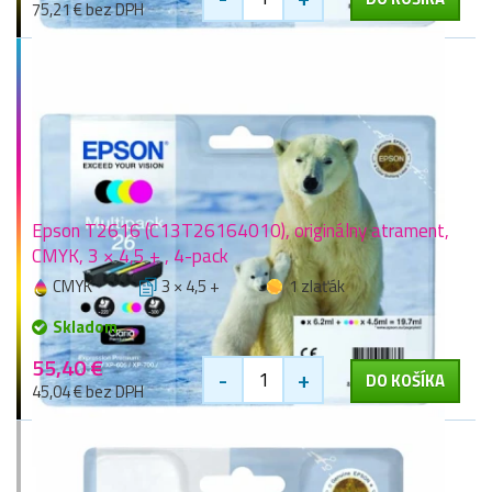
75,21 € bez DPH
Epson T2616 (C13T26164010), originálny atrament,
CMYK, 3 × 4,5 + , 4-pack
CMYK
3 × 4,5 +
1 zlaťák
Skladom
55,40 €
-
+
DO KOŠÍKA
45,04 € bez DPH