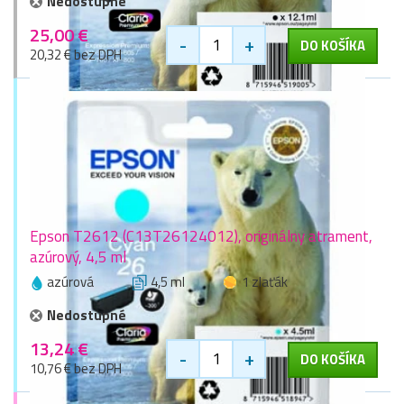
Nedostupné
25,00 €
-
+
DO KOŠÍKA
20,32 € bez DPH
Epson T2612 (C13T26124012), originálny atrament,
azúrový, 4,5 ml
azúrová
4,5 ml
1 zlaťák
Nedostupné
13,24 €
-
+
DO KOŠÍKA
10,76 € bez DPH