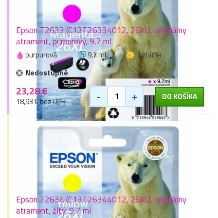
Epson T2633 (C13T26334012, 26XL), originálny
atrament, purpurový, 9,7 ml
purpurová
9,7 ml
1 zlaťák
Nedostupné
23,28 €
-
+
DO KOŠÍKA
18,93 € bez DPH
Epson T2634 (C13T26344012, 26XL), originálny
atrament, žltý, 9,7 ml