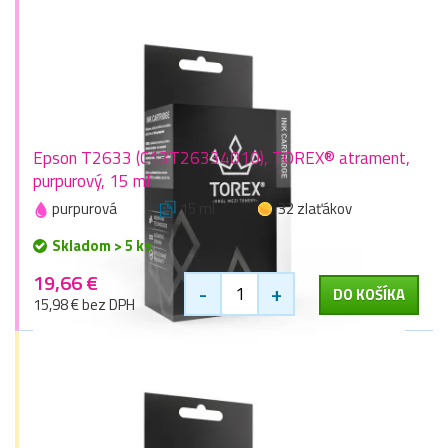
Epson T2633 (C13T26334010), TOREX® atrament,
purpurový, 15 ml
purpurová
15 ml
32 zlaťákov
Skladom > 5 ks
19,66 €
-
+
DO KOŠÍKA
15,98 € bez DPH