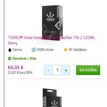
TOREX® toner kompatibilný s Brother TN-2120Bk,
čierny
čierna
2600 stran
97 zlaťákov
Skladom > 9 ks
65,03 €
-
+
DO KOŠÍKA
52,87 € bez DPH