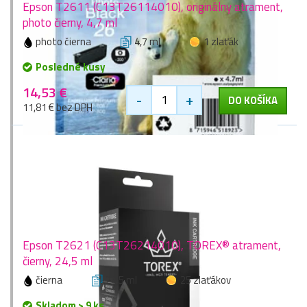
Epson T2611 (C13T26114010), originálny atrament,
photo čierny, 4,7 ml
photo čierna
4,7 ml
1 zlaťák
Posledné kusy
14,53 €
-
+
DO KOŠÍKA
11,81 € bez DPH
Epson T2621 (C13T26214010), TOREX® atrament,
čierny, 24,5 ml
čierna
24,5 ml
25 zlaťákov
Skladom > 9 ks