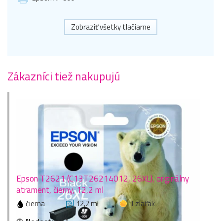
Zobraziť všetky tlačiarne
Zákazníci tiež nakupujú
Epson T2621 (C13T26214012, 26XL), originálny
atrament, čierny, 12,2 ml
čierna
12,2 ml
1 zlaťák