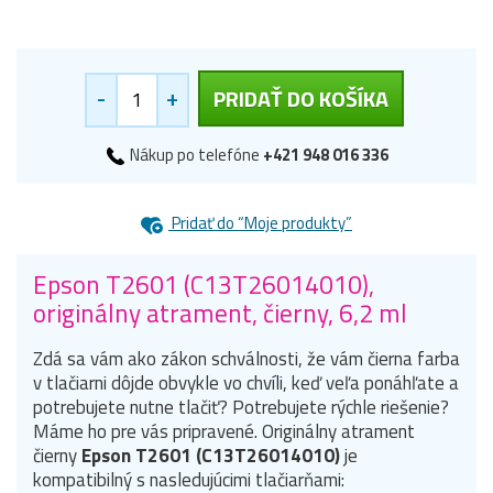
-
+
PRIDAŤ DO KOŠÍKA
Nákup po telefóne
+421 948 016 336
Pridať do “Moje produkty”
Epson T2601 (C13T26014010),
originálny atrament, čierny, 6,2 ml
Zdá sa vám ako zákon schválnosti, že vám čierna farba
v tlačiarni dôjde obvykle vo chvíli, keď veľa ponáhľate a
potrebujete nutne tlačiť? Potrebujete rýchle riešenie?
Máme ho pre vás pripravené. Originálny atrament
čierny
Epson T2601 (C13T26014010)
je
kompatibilný s nasledujúcimi tlačiarňami: