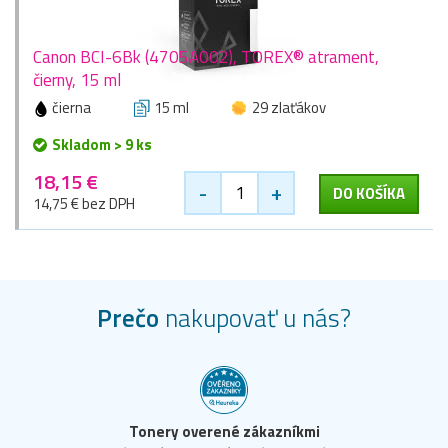
Canon BCI-6Bk (4705A002), TOREX® atrament,
čierny, 15 ml
čierna
15 ml
29 zlaťákov
Skladom > 9 ks
18,15 €
-
+
DO KOŠÍKA
14,75 € bez DPH
Prečo
nakupovať u nás?
Tonery overené zákazníkmi