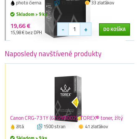
photo čierna
15 ml
33 zlaťákov
Skladom > 9 ks
19,66 €
-
+
DO KOŠÍKA
15,98 € bez DPH
Naposledy navštívené produkty
Canon CRG-731Y (6269B002), TOREX® toner, žltý
žltá
1500 stran
41 zlaťákov
Skladom > 9 ks