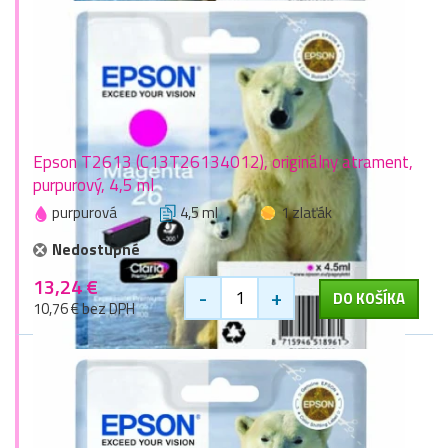
Epson T2613 (C13T26134012), originálny atrament,
purpurový, 4,5 ml
purpurová
4,5 ml
1 zlaťák
Nedostupné
13,24 €
-
+
DO KOŠÍKA
10,76 € bez DPH