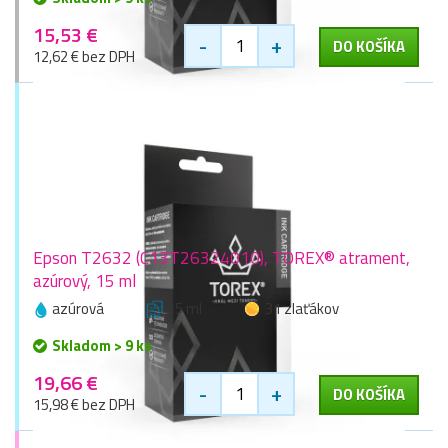
15,53 €
-
+
DO KOŠÍKA
12,62 € bez DPH
Epson T2632 (C13T26324010), TOREX® atrament,
azúrový, 15 ml
azúrová
15 ml
31 zlaťákov
Skladom > 9 ks
19,66 €
-
+
DO KOŠÍKA
15,98 € bez DPH