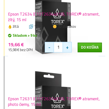
Epson T2634 (C13T26344010), TOREX® atrament,
žltý, 15 ml
žltá
15 ml
32 zlaťákov
Skladom > 9 ks
19,66 €
-
+
DO KOŠÍKA
15,98 € bez DPH
Epson T2631 (C13T26314010), TOREX® atrament,
photo čierny, 15 ml