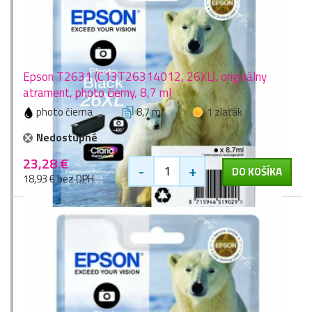
Epson T2631 (C13T26314012, 26XL), originálny
atrament, photo čierny, 8,7 ml
photo čierna
8,7 ml
1 zlaťák
Nedostupné
23,28 €
-
+
DO KOŠÍKA
18,93 € bez DPH