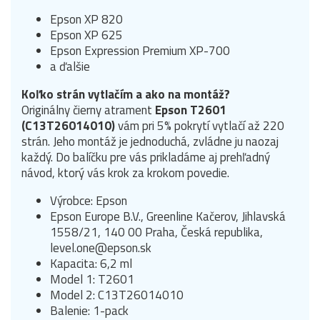
Epson XP 820
Epson XP 625
Epson Expression Premium XP-700
a ďalšie
Koľko strán vytlačím a ako na montáž?
Originálny čierny atrament
Epson T2601
(C13T26014010)
vám pri 5% pokrytí vytlačí až 220
strán. Jeho montáž je jednoduchá, zvládne ju naozaj
každý. Do balíčku pre vás prikladáme aj prehľadný
návod, ktorý vás krok za krokom povedie.
Výrobce: Epson
Epson Europe B.V., Greenline Kačerov, Jihlavská
1558/21, 140 00 Praha, Česká republika,
level.one@epson.sk
Kapacita: 6,2 ml
Model 1: T2601
Model 2: C13T26014010
Balenie: 1-pack