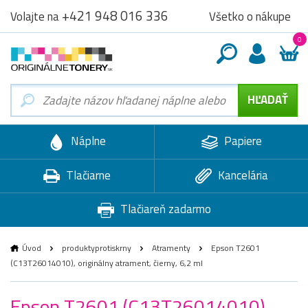
+421 948 016 336
Všetko o nákupe
Volajte na
0
Náplne
Papiere
Tlačiarne
Kancelária
Tlačiareň zadarmo
Úvod
produktyprotiskrny
Atramenty
Epson T2601
(C13T26014010), originálny atrament, čierny, 6,2 ml
Epson T2601 (C13T26014010),