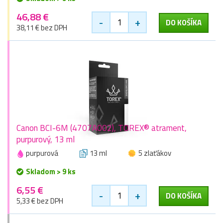
46,88 €
-
+
DO KOŠÍKA
38,11 € bez DPH
Canon BCI-6M (4707A002), TOREX® atrament,
purpurový, 13 ml
purpurová
13 ml
5 zlaťákov
Skladom > 9 ks
6,55 €
-
+
DO KOŠÍKA
5,33 € bez DPH