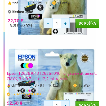
žltá
9,7 ml
1 zlaťák
Nedostupné
22,70 €
-
+
DO KOŠÍKA
18,45 € bez DPH
Epson T2636 (C13T26364010), originálny atrament,
CMYK, 3 × 9,7 + 1x 12,2 ml, 4-pack
CMYK
3 × 9,7 + 1x 12,2 ml
1 zlaťák
Skladom - externe
92,50 €
-
+
DO KOŠÍKA