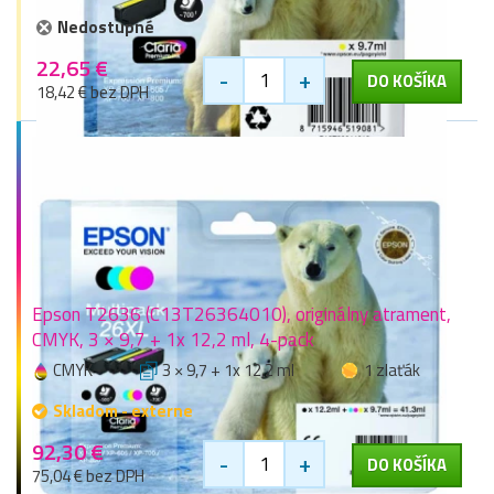
Nedostupné
22,65 €
-
+
DO KOŠÍKA
18,42 € bez DPH
Epson T2636 (C13T26364010), originálny atrament,
CMYK, 3 × 9,7 + 1x 12,2 ml, 4-pack
CMYK
3 × 9,7 + 1x 12,2 ml
1 zlaťák
Skladom - externe
92,30 €
-
+
DO KOŠÍKA
75,04 € bez DPH