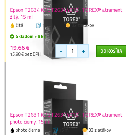
Epson T2634 (C13T26344010), TOREX® atrament,
žltý, 15 ml
žltá
15 ml
32 zlaťákov
Skladom > 9 ks
19,66 €
-
+
DO KOŠÍKA
15,98 € bez DPH
Epson T2631 (C13T26314010), TOREX® atrament,
photo čierny, 15 ml
photo čierna
15 ml
33 zlaťákov