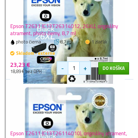
Epson T2631 (C13T26314012, 26XL), originálny
atrament, photo čierny, 8,7 ml
photo čierna
8,7 ml
1 zlaťák
Skladom - externe
23,23 €
-
+
DO KOŠÍKA
18,89 € bez DPH
Epson T2611 (C13T26114010), originálny atrament,