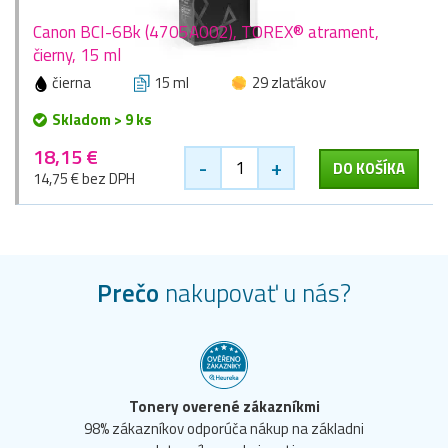
Canon BCI-6Bk (4705A002), TOREX® atrament,
čierny, 15 ml
čierna
15 ml
29 zlaťákov
Skladom > 9 ks
18,15 €
-
+
DO KOŠÍKA
14,75 € bez DPH
Prečo
nakupovať u nás?
Tonery overené zákazníkmi
98% zákazníkov odporúča nákup na základni