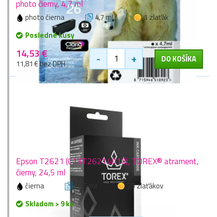
photo čierny, 4,7 ml
photo čierna
4,7 ml
1 zlaťák
Posledné kusy
14,53 €
-
+
DO KOŠÍKA
11,81 € bez DPH
Epson T2621 (C13T26214010), TOREX® atrament,
čierny, 24,5 ml
čierna
24,5 ml
25 zlaťákov
Skladom > 9 ks