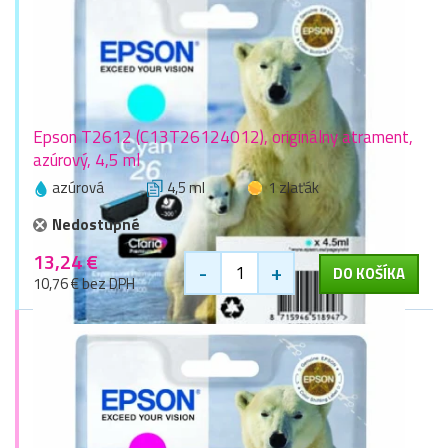
Epson T2612 (C13T26124012), originálny atrament,
azúrový, 4,5 ml
azúrová
4,5 ml
1 zlaťák
Nedostupné
13,24 €
-
+
DO KOŠÍKA
10,76 € bez DPH