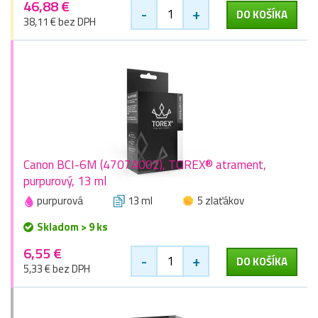
46,88 €
-
+
DO KOŠÍKA
38,11 € bez DPH
Canon BCI-6M (4707A002), TOREX® atrament,
purpurový, 13 ml
purpurová
13 ml
5 zlaťákov
Skladom > 9 ks
6,55 €
-
+
DO KOŠÍKA
5,33 € bez DPH