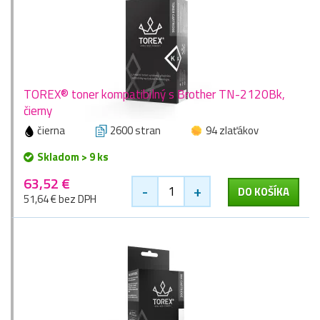
TOREX® toner kompatibilný s Brother TN-2120Bk,
čierny
čierna
2600 stran
94 zlaťákov
Skladom > 9 ks
63,52 €
-
+
DO KOŠÍKA
51,64 € bez DPH