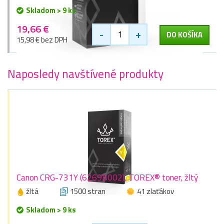
Skladom > 9 ks
19,66 €
-
+
DO KOŠÍKA
15,98 € bez DPH
Naposledy navštívené produkty
Canon CRG-731Y (6269B002), TOREX® toner, žltý
žltá
1500 stran
41 zlaťákov
Skladom > 9 ks