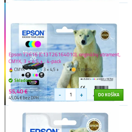
Epson T2616 (C13T26164010), originálny atrament,
CMYK, 3 × 4,5 + , 4-pack
CMYK
3 × 4,5 +
1 zlaťák
Skladom
55,40 €
-
+
DO KOŠÍKA
45,04 € bez DPH