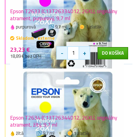
Epson T2633 (C13T26334012, 26XL), originálny
atrament, purpurový, 9,7 ml
purpurová
9,7 ml
1 zlaťák
Skladom - externe
23,23 €
-
+
DO KOŠÍKA
18,89 € bez DPH
Epson T2634 (C13T26344012, 26XL), originálny
atrament, žltý, 9,7 ml
žltá
9,7 ml
1 zlaťák