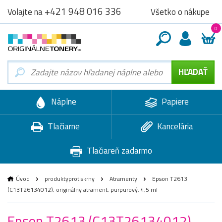
+421 948 016 336
Všetko o nákupe
Volajte na
0
Náplne
Papiere
Tlačiarne
Kancelária
Tlačiareň zadarmo
Úvod
produktyprotiskrny
Atramenty
Epson T2613
(C13T26134012), originálny atrament, purpurový, 4,5 ml
Epson T2613 (C13T26134012),