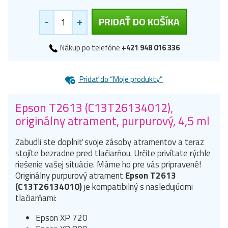
-
+
PRIDAŤ DO KOŠÍKA
Nákup po telefóne
+421 948 016 336
Pridať do “Moje produkty”
Epson T2613 (C13T26134012),
originálny atrament, purpurový, 4,5 ml
Zabudli ste doplniť svoje zásoby atramentov a teraz
stojíte bezradne pred tlačiarňou. Určite privítate rýchle
riešenie vašej situácie. Máme ho pre vás pripravené!
Originálny purpurový atrament
Epson T2613
(C13T26134010)
je kompatibilný s nasledujúcimi
tlačiarňami:
Epson XP 720