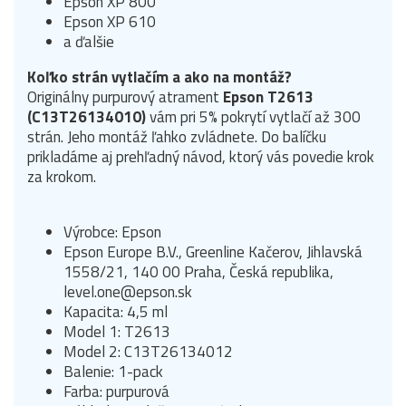
Epson XP 800
Epson XP 610
a ďalšie
Koľko strán vytlačím a ako na montáž?
Originálny purpurový atrament
Epson T2613
(C13T26134010)
vám pri 5% pokrytí vytlačí až 300
strán. Jeho montáž ľahko zvládnete. Do balíčku
prikladáme aj prehľadný návod, ktorý vás povedie krok
za krokom.
Výrobce: Epson
Epson Europe B.V., Greenline Kačerov, Jihlavská
1558/21, 140 00 Praha, Česká republika,
level.one@epson.sk
Kapacita: 4,5 ml
Model 1: T2613
Model 2: C13T26134012
Balenie: 1-pack
Farba: purpurová