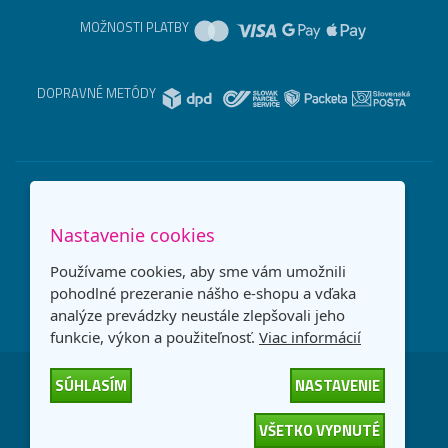
MOŽNOSTI PLATBY
DOPRAVNÉ METÓDY
Nastavenie cookies
Používame cookies, aby sme vám umožnili
pohodlné prezeranie nášho e-shopu a vďaka
analýze prevádzky neustále zlepšovali jeho
funkcie, výkon a použiteľnosť.
Viac informácií
SÚHLASÍM
NASTAVENIE
Česká republika
Slovensko
VŠETKO VYPNUTÉ
© 2026
interNETmania SK s.r.o.
Všetky práva vyhradené