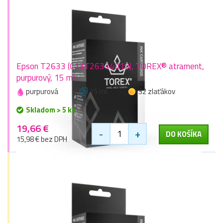
Epson T2633 (C13T26334010), TOREX® atrament,
purpurový, 15 ml
purpurová
15 ml
32 zlaťákov
Skladom > 5 ks
19,66 €
-
+
DO KOŠÍKA
15,98 € bez DPH