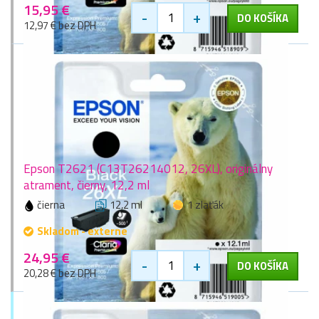
15,95 €
-
+
DO KOŠÍKA
12,97 € bez DPH
Epson T2621 (C13T26214012, 26XL), originálny
atrament, čierny, 12,2 ml
čierna
12,2 ml
1 zlaťák
Skladom - externe
24,95 €
-
+
DO KOŠÍKA
20,28 € bez DPH