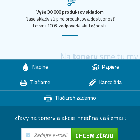
Vyše 30 000 produktov skladom
Naše sklady sú plné produktov a dostupnosť
tovaru 100% zodpovedá skutočnosti.
Na
tonery
sme tu my.
Náplne
Papiere
Tlačiarne
Kancelária
Tlačiareň zadarmo
Zľavy na tonery a akcie ihneď na váš email:
CHCEM ZĽAVU