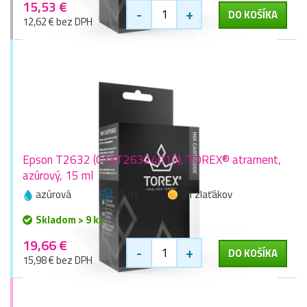
15,53 €
-
+
DO KOŠÍKA
12,62 € bez DPH
Epson T2632 (C13T26324010), TOREX® atrament,
azúrový, 15 ml
azúrová
15 ml
31 zlaťákov
Skladom > 9 ks
19,66 €
-
+
DO KOŠÍKA
15,98 € bez DPH