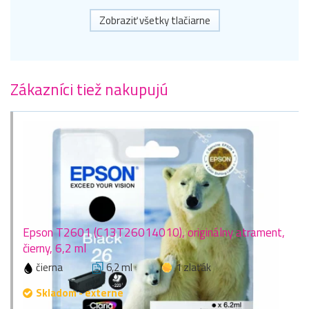
Zobraziť všetky tlačiarne
Zákazníci tiež nakupujú
Epson T2601 (C13T26014010), originálny atrament,
čierny, 6,2 ml
čierna
6,2 ml
1 zlaťák
Skladom - externe