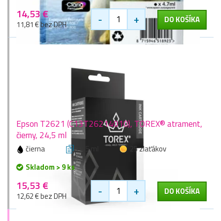
14,53 €
-
+
DO KOŠÍKA
11,81 € bez DPH
Epson T2621 (C13T26214010), TOREX® atrament,
čierny, 24,5 ml
čierna
24,5 ml
25 zlaťákov
Skladom > 9 ks
15,53 €
-
+
DO KOŠÍKA
12,62 € bez DPH