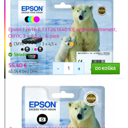
Epson T2616 (C13T26164010), originálny atrament,
CMYK, 3 × 4,5 + , 4-pack
CMYK
3 × 4,5 +
1 zlaťák
Skladom
55,40 €
-
+
DO KOŠÍKA
45,04 € bez DPH