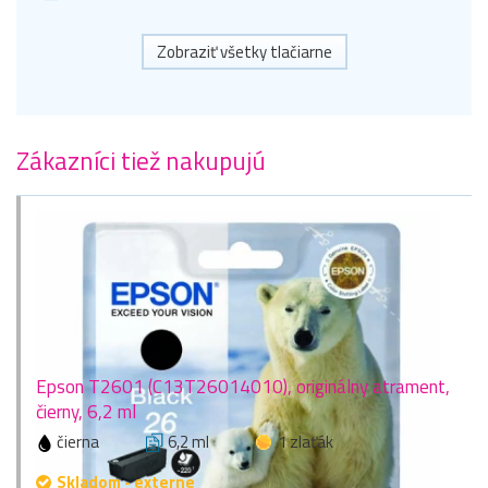
Zobraziť všetky tlačiarne
Zákazníci tiež nakupujú
Epson T2601 (C13T26014010), originálny atrament,
čierny, 6,2 ml
čierna
6,2 ml
1 zlaťák
Skladom - externe