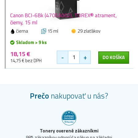
Canon BCI-6Bk (4705A002), TOREX® atrament,
čierny, 15 ml
čierna
15 ml
29 zlaťákov
Skladom > 9 ks
18,15 €
-
+
DO KOŠÍKA
14,75 € bez DPH
Prečo
nakupovať u nás?
Tonery overené zákazníkmi
98% zákazníkov odporúča nákup na základni