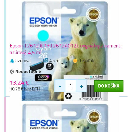
Epson T2612 (C13T26124012), originálny atrament,
azúrový, 4,5 ml
azúrová
4,5 ml
1 zlaťák
Nedostupné
13,24 €
-
+
DO KOŠÍKA
10,76 € bez DPH