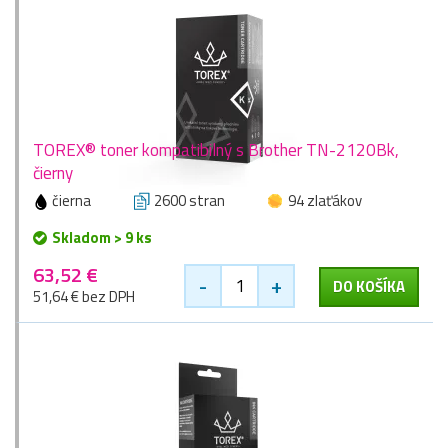
TOREX® toner kompatibilný s Brother TN-2120Bk,
čierny
čierna
2600 stran
94 zlaťákov
Skladom > 9 ks
63,52 €
-
+
DO KOŠÍKA
51,64 € bez DPH