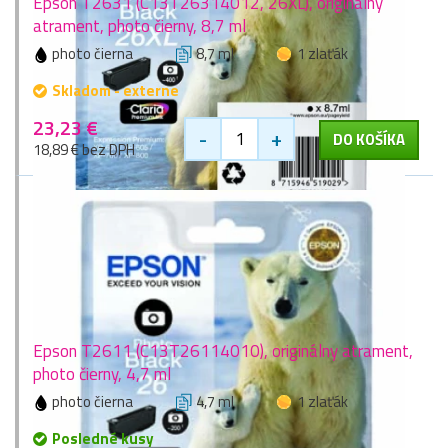
Epson T2631 (C13T26314012, 26XL), originálny
atrament, photo čierny, 8,7 ml
photo čierna
8,7 ml
1 zlaťák
Skladom - externe
23,23 €
-
+
DO KOŠÍKA
18,89 € bez DPH
Epson T2611 (C13T26114010), originálny atrament,
photo čierny, 4,7 ml
photo čierna
4,7 ml
1 zlaťák
Posledné kusy