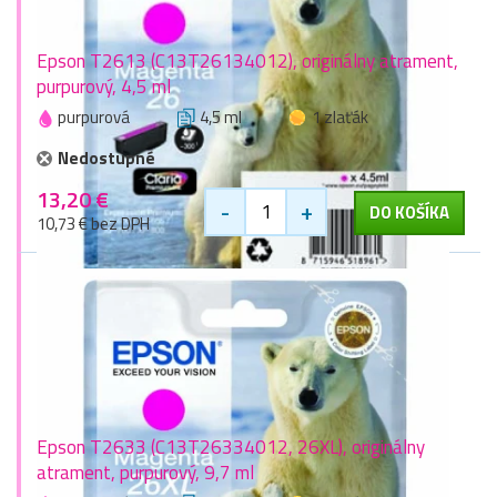
Epson T2613 (C13T26134012), originálny atrament,
purpurový, 4,5 ml
purpurová
4,5 ml
1 zlaťák
Nedostupné
13,20 €
-
+
DO KOŠÍKA
10,73 € bez DPH
Epson T2633 (C13T26334012, 26XL), originálny
atrament, purpurový, 9,7 ml