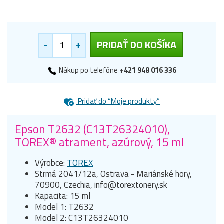
-
+
PRIDAŤ DO KOŠÍKA
Nákup po telefóne
+421 948 016 336
Pridať do “Moje produkty”
Epson T2632 (C13T26324010),
TOREX® atrament, azúrový, 15 ml
Výrobce:
TOREX
Strmá 2041/12a, Ostrava - Mariánské hory,
70900, Czechia, info@torextonery.sk
Kapacita: 15 ml
Model 1: T2632
Model 2: C13T26324010