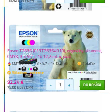
18,42 € bez DPH
Epson T2636 (C13T26364010), originálny atrament,
CMYK, 3 × 9,7 + 1x 12,2 ml, 4-pack
CMYK
3 × 9,7 + 1x 12,2 ml
1 zlaťák
Skladom - externe
92,24 €
-
+
DO KOŠÍKA
75,00 € bez DPH