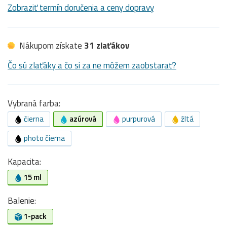
Zobraziť termín doručenia a ceny dopravy
Nákupom získate
31 zlaťákov
Čo sú zlaťáky a čo si za ne môžem zaobstarať?
Vybraná farba:
čierna
azúrová
purpurová
žltá
photo čierna
Kapacita:
15 ml
Balenie:
1-pack