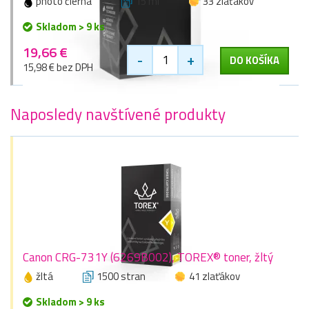
photo čierna
15 ml
33 zlaťákov
Skladom > 9 ks
19,66 €
-
+
DO KOŠÍKA
15,98 € bez DPH
Naposledy navštívené produkty
Canon CRG-731Y (6269B002), TOREX® toner, žltý
žltá
1500 stran
41 zlaťákov
Skladom > 9 ks