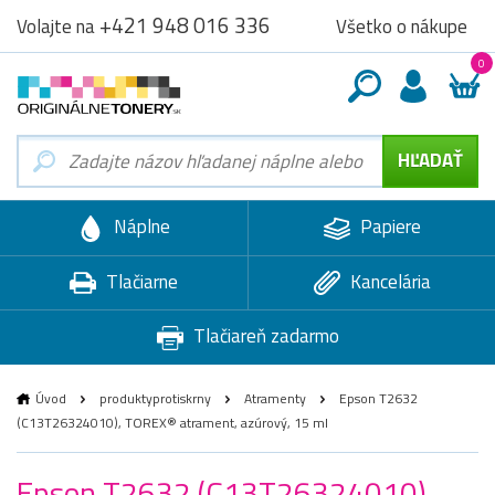
+421 948 016 336
Všetko o nákupe
Volajte na
0
Náplne
Papiere
Tlačiarne
Kancelária
Tlačiareň zadarmo
Úvod
produktyprotiskrny
Atramenty
Epson T2632
(C13T26324010), TOREX® atrament, azúrový, 15 ml
Epson T2632 (C13T26324010),