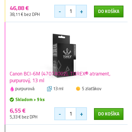
46,88 €
-
+
DO KOŠÍKA
38,11 € bez DPH
Canon BCI-6M (4707A002), TOREX® atrament,
purpurový, 13 ml
purpurová
13 ml
5 zlaťákov
Skladom > 9 ks
6,55 €
-
+
DO KOŠÍKA
5,33 € bez DPH