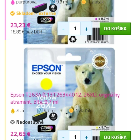
purpurová
9,7 ml
1 zlaťák
Skladom - externe
23,23 €
-
+
DO KOŠÍKA
18,89 € bez DPH
Epson T2634 (C13T26344012, 26XL), originálny
atrament, žltý, 9,7 ml
žltá
9,7 ml
1 zlaťák
Nedostupné
22,65 €
-
+
DO KOŠÍKA