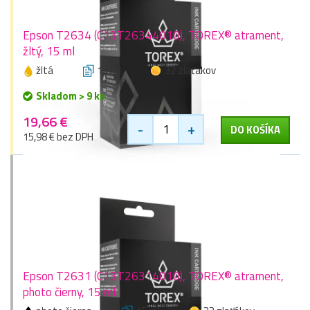
Epson T2634 (C13T26344010), TOREX® atrament,
žltý, 15 ml
žltá
15 ml
32 zlaťákov
Skladom > 9 ks
19,66 €
-
+
DO KOŠÍKA
15,98 € bez DPH
Epson T2631 (C13T26314010), TOREX® atrament,
photo čierny, 15 ml